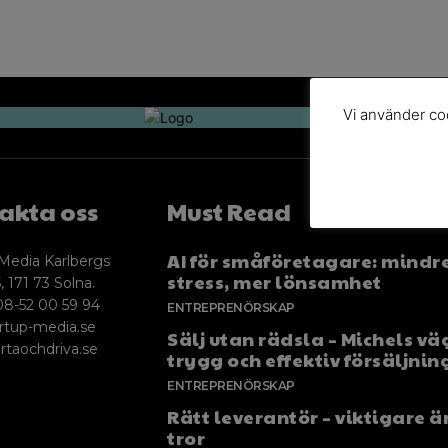
Vi använder coo
akta oss
Must Read
AI för småföretagare: mindr
Media Karlbergs
stress, mer lönsamhet
, 171 73 Solna.
08-52 00 59 94
ENTREPRENÖRSKAP
rtup-media.se
Sälj utan rädsla – Michels väg
rtaochdriva.se
trygg och effektiv försäljnin
ENTREPRENÖRSKAP
Rätt leverantör – viktigare ä
tror