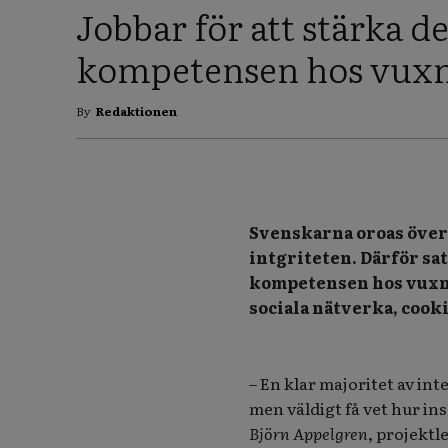
Jobbar för att stärka de
kompetensen hos vux
By
Redaktionen
Svenskarna oroas över 
intgriteten. Därför sa
kompetensen hos vuxna
sociala nätverka, cook
– En klar majoritet av in
men väldigt få vet hur in
Björn Appelgren
, projektl