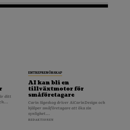
ENTREPRENÖRSKAP
AI kan bli en
r
tillväxtmotor för
småföretagare
ch...
Carin Sigeskog driver AiCarinDesign och
hjälper småföretagare att öka sin
synlighet...
REDAKTIONEN