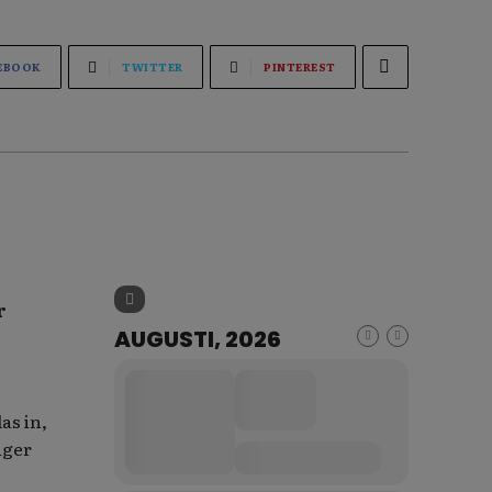
EBOOK
TWITTER
PINTEREST
r
AUGUSTI, 2026
as in,
äger