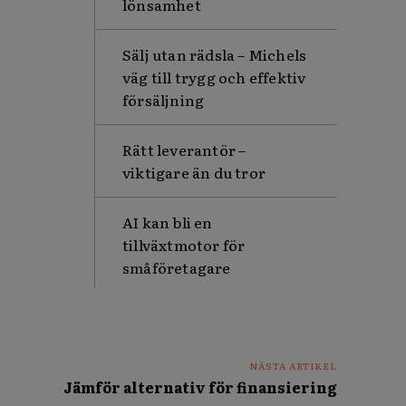
lönsamhet
Sälj utan rädsla – Michels
väg till trygg och effektiv
försäljning
Rätt leverantör –
viktigare än du tror
AI kan bli en
tillväxtmotor för
småföretagare
NÄSTA ARTIKEL
Jämför alternativ för finansiering