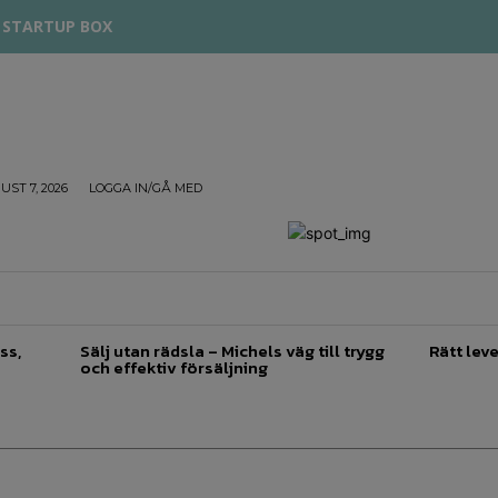
STARTUP BOX
UST 7, 2026
LOGGA IN/GÅ MED
TREPRENÖRSKAP
FÖRSÄLJNING
INSPIRATION
ss,
Sälj utan rädsla – Michels väg till trygg
Rätt leve
och effektiv försäljning