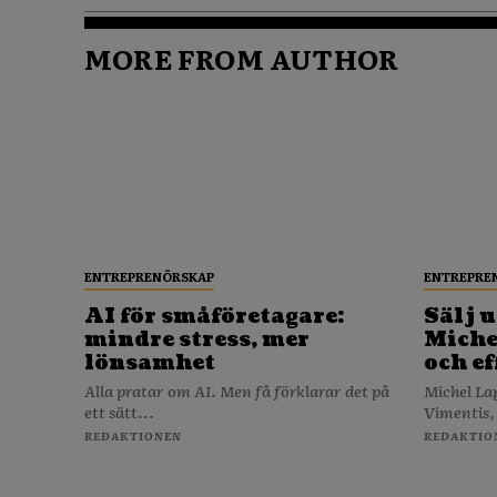
MORE FROM AUTHOR
ENTREPRENÖRSKAP
ENTREPRE
AI för småföretagare:
Sälj u
mindre stress, mer
Michel
lönsamhet
och ef
Alla pratar om AI. Men få förklarar det på
Michel La
ett sätt...
Vimentis,
REDAKTIONEN
REDAKTIO