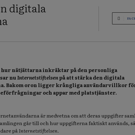
n digitala
na
FAC
hur nätjättarna inkräktar på den personliga
tsar nu
Internetstiftelsen
på att stärka den digitala
. Bakom oron ligger krångliga användarvillkor fö
ieförfrågningar och appar med platstjänster.
ternetanvändarna är medvetna om att deras uppgifter saml
samlingen går till och hur uppgifterna faktiskt används, s
edare på
Internetstiftelsen
.