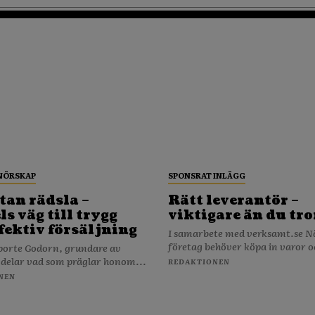
NÖRSKAP
SPONSRAT INLÄGG
tan rädsla –
Rätt leverantör –
s väg till trygg
viktigare än du tro
fektiv försäljning
I samarbete med verksamt.se När ditt
företag behöver köpa in varor o
porte Godorn, grundare av
 delar vad som präglar honom...
REDAKTIONEN
NEN