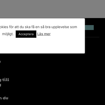
kies för att du ska få en så bra upplevelse som
möjligt.
Läs mer
Acceptera
e
 till
g
n du