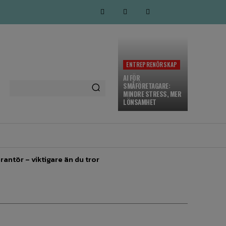
ENTREPRENÖRSKAP
AI FÖR
SMÅFÖRETAGARE:
MINDRE STRESS, MER
LÖNSAMHET
MARKNADSFÖRING
MORE
rantör – viktigare än du tror