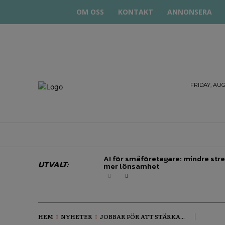
OM OSS
KONTAKT
ANNONSERA
STARTA
FRIDAY, AUG
& DRIVA
HEM
STARTUP BAR
EKONOMI
EN
AI för småföretagare: mindre stre
UTVALT:
mer lönsamhet
HEM
NYHETER
JOBBAR FÖR ATT STÄRKA...