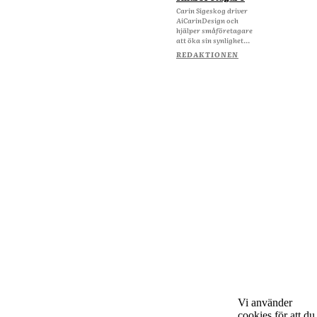
Carin Sigeskog driver
AiCarinDesign och
hjälper småföretagare
att öka sin synlighet...
REDAKTIONEN
Om Starta & Driva Foretag
Vi använder
cookies för att du