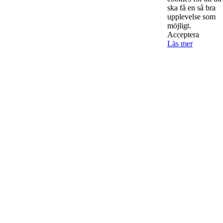
ska få en så bra
upplevelse som
Starta & Driva Företag är ett magasin som riktar sig till alla
möjligt.
Acceptera
nystartade företagare i hela landet. Vi intervjuar några av
Läs mer
Sveriges hetaste entreprenörer, kända såväl someeeee
okända, och skriver om ämnen som intresserar och
bereeeeeör alla företagare!
Kontakta oss
StartUp Media Karlbergs Strand 15, 171 73 Solna. Telefon 08-52
00 59 94 www.startup-media.se info@startaochdriva.se