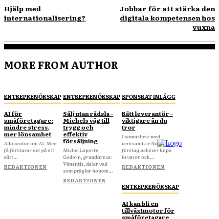
Hjälp med
Jobbar för att stärka den
internationalisering?
digitala kompetensen hos
vuxna
MORE FROM AUTHOR
ENTREPRENÖRSKAP
ENTREPRENÖRSKAP
SPONSRAT INLÄGG
AI för
Sälj utan rädsla –
Rätt leverantör –
småföretagare:
Michels väg till
viktigare än du
mindre stress,
trygg och
tror
mer lönsamhet
effektiv
I samarbete med
försäljning
Alla pratar om AI. Men
verksamt.se När ditt
få förklarar det på ett
Michel Laporte
företag behöver köpa
sätt...
Godorn, grundare av
in varor och...
Vimentis, delar vad
REDAKTIONEN
REDAKTIONEN
som präglar honom...
REDAKTIONEN
ENTREPRENÖRSKAP
AI kan bli en
tillväxtmotor för
småföretagare