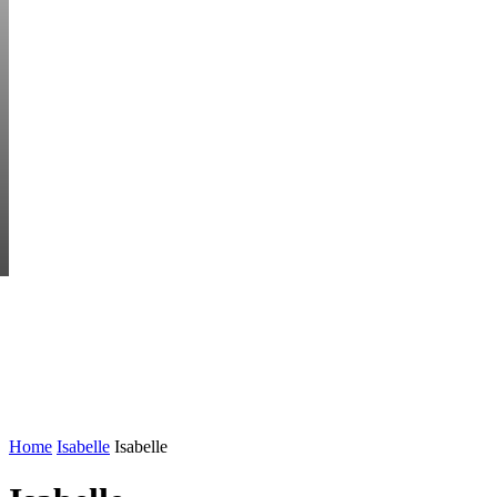
SATURDAY, AUGUS
HEM
STARTUP BAR
EKONOMI
ENTR
AI för småföretagare: mindre stress, mer
UTVALT:
lönsamhet
Rätt leverantör – viktigare än du tror
Home
Isabelle
Isabelle