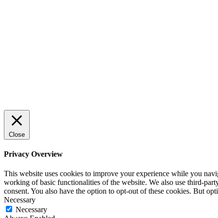
Sälj utan rädsla – Michels väg till
trygg och effektiv försäljning
ENTREPRENÖRSKAP
Rätt leverantör – viktigare än du tror
SPONSRAT INLÄGG
Close
Privacy Overview
This website uses cookies to improve your experience while you navigat
working of basic functionalities of the website. We also use third-pa
consent. You also have the option to opt-out of these cookies. But op
Necessary
Necessary