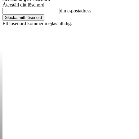
Återställ ditt lösenord
din e-postadress
Ett lösenord kommer mejlas till dig.
OM OSS
KONTAKT
ANNONSERA
STARTUP B
STARTA &
DRIVA