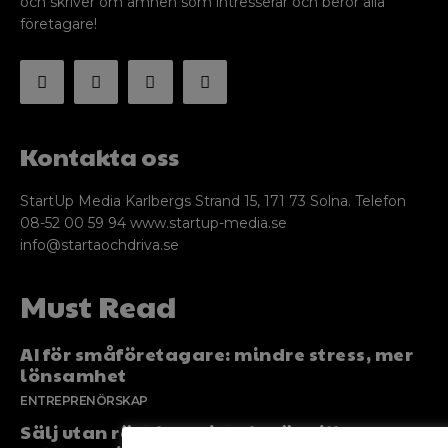
och skriver om ämnen som intresserar och berör alla
företagare!
Kontakta oss
StartUp Media Karlbergs Strand 15, 171 73 Solna. Telefon
08-52 00 59 94 www.startup-media.se
info@startaochdriva.se
Must Read
AI för småföretagare: mindre stress, mer
lönsamhet
ENTREPRENÖRSKAP
Sälj utan rädsla – Michels väg till trygg