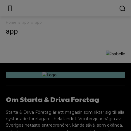
Home
app
app
app
Om Starta & Driva Foretag
Starta & Driva Företag är ett magasin som riktar sig till alla
nystartade företagare i hela landet. Vi intervjuar några av
Sveriges hetaste entreprenörer, kända såväl som okända,