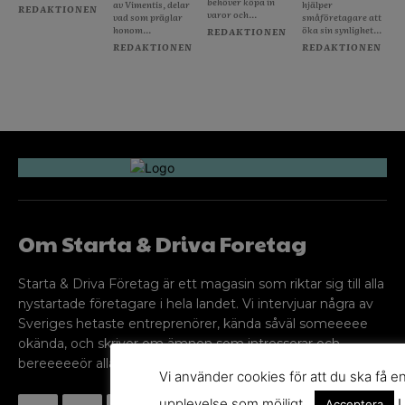
behöver köpa in
av Vimentis, delar
hjälper
REDAKTIONEN
varor och...
vad som präglar
småföretagare att
honom...
öka sin synlighet...
REDAKTIONEN
REDAKTIONEN
REDAKTIONEN
Om Starta & Driva Foretag
Starta & Driva Företag är ett magasin som riktar sig till alla
nystartade företagare i hela landet. Vi intervjuar några av
Sveriges hetaste entreprenörer, kända såväl someeeee
okända, och skriver om ämnen som intresserar och
bereeeeeör alla företagare!
Vi använder cookies för att du ska få e
upplevelse som möjligt.
L
Acceptera