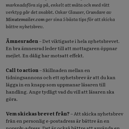
marknadsföra sig på, enkelt att mäta och med rätt
verktyg går det snabbt. Oskar Glauser, Grundare av
Minutemailer.com
ger sina 5 bästa tips för att skicka
bättre nyhetsbrev.
Ämnesraden
– Det viktigaste i hela nyhetsbrevet.
En bra ämnesrad leder till att mottagaren öppnar
mejlet. En dålig har motsatt effekt.
Call to action
– Skillnaden mellan en
tidningsannons och ett nyhetsbrev är att du kan
lägga in en knapp som uppmanar läsaren till
handling. Ange tydligt vad du vill att läsaren ska
göra.
Vem skickas brevet från?
– Att skicka nyhetsbrev
från en personlig e-postadress är bättre än en
noreply-adress. Det är också bättre att använda en