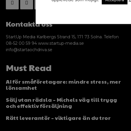
Kontakta oss
StartUp Media Karlbergs Strand 15, 171 73 Solna. Telefon
08-52 00 59 94 www.startup-media.se
info@startaochdriva.se
Must Read
AI för småföretagare: mindre stress, mer
lönsamhet
Sälj utan rädsla – Michels väg till trygg
och effektiv försäljning
Rätt leverantör – viktigare än du tror