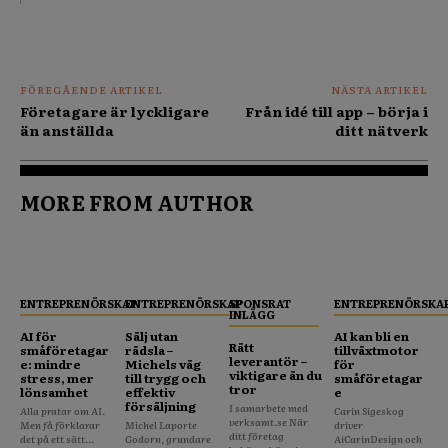
FÖREGÅENDE ARTIKEL
NÄSTA ARTIKEL
Företagare är lyckligare
Från idé till app – börja i
än anställda
ditt nätverk
MORE FROM AUTHOR
ENTREPRENÖRSKAP
ENTREPRENÖRSKAP
SPONSRAT
ENTREPRENÖRSKA
INLÄGG
AI för
Sälj utan
AI kan bli en
Rätt
småföretagar
rädsla –
tillväxtmotor
leverantör –
e: mindre
Michels väg
för
viktigare än du
stress, mer
till trygg och
småföretagar
tror
lönsamhet
effektiv
e
försäljning
I samarbete med
Alla pratar om AI.
Carin Sigeskog
verksamt.se När
Men få förklarar
Michel Laporte
driver
ditt företag
det på ett sätt...
Godorn, grundare
AiCarinDesign och