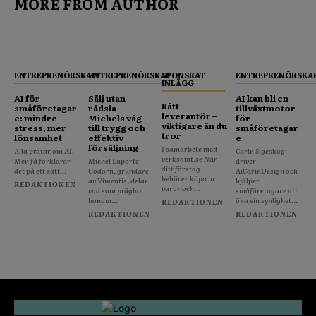
MORE FROM AUTHOR
ENTREPRENÖRSKAP
ENTREPRENÖRSKAP
SPONSRAT
ENTREPRENÖRSKA
INLÄGG
AI för
Sälj utan
AI kan bli en
Rätt
småföretagar
rädsla –
tillväxtmotor
leverantör –
e: mindre
Michels väg
för
viktigare än du
stress, mer
till trygg och
småföretagar
tror
lönsamhet
effektiv
e
försäljning
I samarbete med
Alla pratar om AI.
Carin Sigeskog
verksamt.se När
Men få förklarar
Michel Laporte
driver
ditt företag
det på ett sätt...
Godorn, grundare
AiCarinDesign och
behöver köpa in
av Vimentis, delar
hjälper
REDAKTIONEN
varor och...
vad som präglar
småföretagare att
honom...
öka sin synlighet...
REDAKTIONEN
REDAKTIONEN
REDAKTIONEN