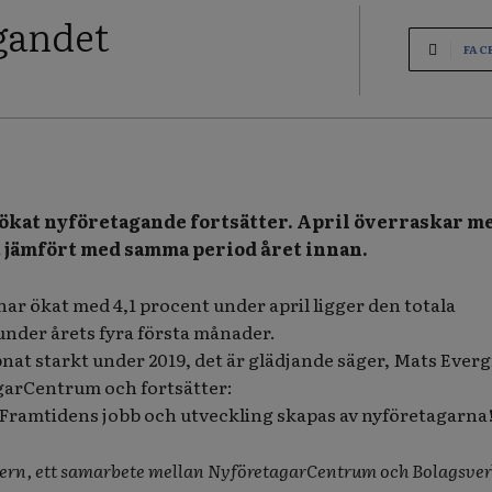
gandet
FAC
ökat nyföretagande fortsätter. April överraskar m
t jämfört med samma period året innan.
har ökat med 4,1 procent under april ligger den totala
under årets fyra första månader.
nat starkt under 2019, det är glädjande säger, Mats Everg
arCentrum och fortsätter:
; Framtidens jobb och utveckling skapas av nyföretagarna
ern, ett samarbete mellan NyföretagarCentrum och Bolagsver