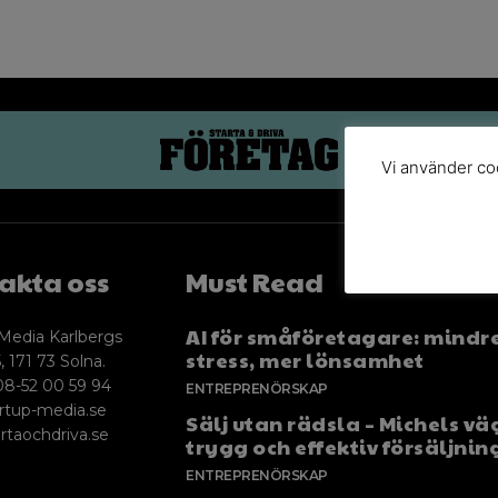
Vi använder coo
akta oss
Must Read
AI för småföretagare: mindr
Media Karlbergs
stress, mer lönsamhet
, 171 73 Solna.
08-52 00 59 94
ENTREPRENÖRSKAP
rtup-media.se
Sälj utan rädsla – Michels väg
rtaochdriva.se
trygg och effektiv försäljnin
ENTREPRENÖRSKAP