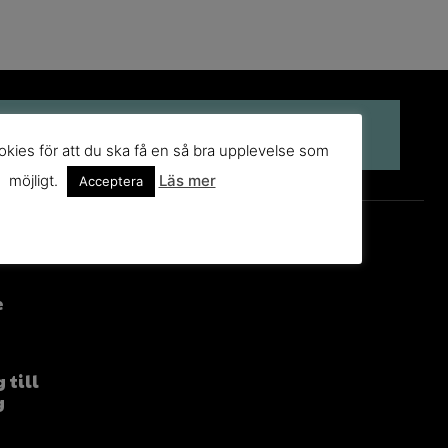
kies för att du ska få en så bra upplevelse som
möjligt.
Läs mer
Acceptera
e
 till
g