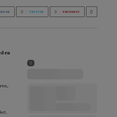
EBOOK
TWITTER
PINTEREST
ed en
ren,
!
ket.