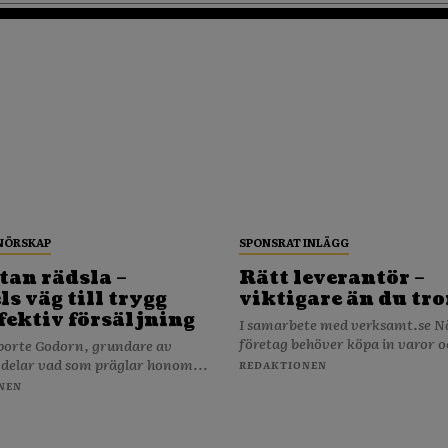
NÖRSKAP
SPONSRAT INLÄGG
tan rädsla –
Rätt leverantör –
s väg till trygg
viktigare än du tro
fektiv försäljning
I samarbete med verksamt.se När ditt
företag behöver köpa in varor o
porte Godorn, grundare av
 delar vad som präglar honom...
REDAKTIONEN
NEN