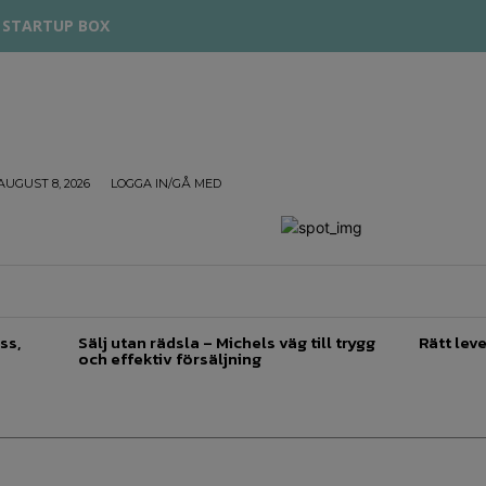
STARTUP BOX
AUGUST 8, 2026
LOGGA IN/GÅ MED
TREPRENÖRSKAP
FÖRSÄLJNING
INSPIRATION
ss,
Sälj utan rädsla – Michels väg till trygg
Rätt leve
och effektiv försäljning