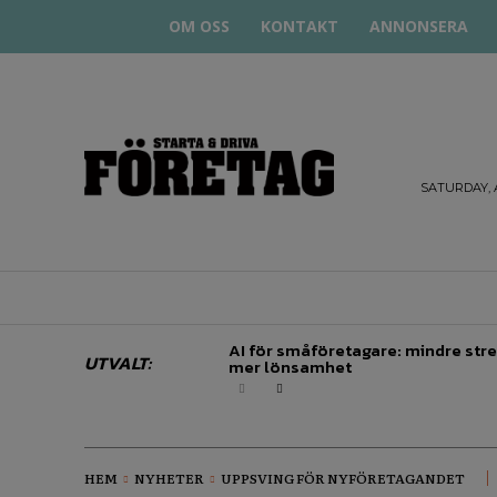
OM OSS
KONTAKT
ANNONSERA
STARTA
& DRIVA
SATURDAY, 
HEM
STARTUP BAR
EKONOMI
EN
AI för småföretagare: mindre stre
UTVALT:
mer lönsamhet
HEM
NYHETER
UPPSVING FÖR NYFÖRETAGANDET