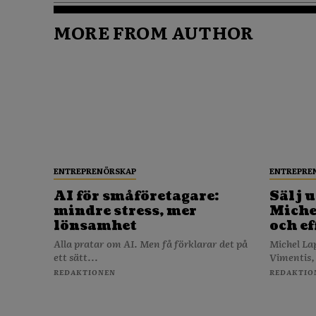
MORE FROM AUTHOR
ENTREPRENÖRSKAP
ENTREPRE
AI för småföretagare:
Sälj u
mindre stress, mer
Michel
lönsamhet
och ef
Alla pratar om AI. Men få förklarar det på
Michel La
ett sätt...
Vimentis,
REDAKTIONEN
REDAKTIO