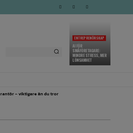
ENTREPRENÖRSKAP
AI FÖR
SMÅFÖRETAGARE:
MINDRE STRESS, MER
LÖNSAMHET
MARKNADSFÖRING
MORE
rantör – viktigare än du tror