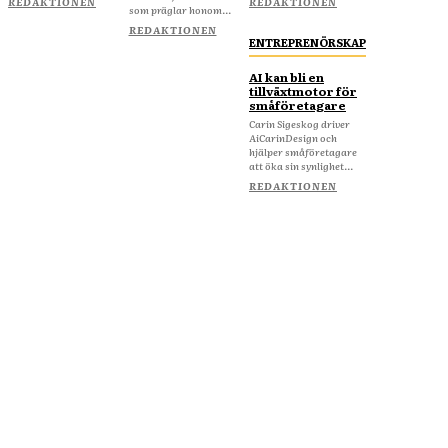
REDAKTIONEN
REDAKTIONEN
som präglar honom...
REDAKTIONEN
ENTREPRENÖRSKAP
AI kan bli en
tillväxtmotor för
småföretagare
Carin Sigeskog driver
AiCarinDesign och
hjälper småföretagare
att öka sin synlighet...
REDAKTIONEN