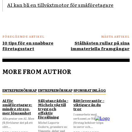
AI kan bli en tillväxtmotor för småföretagare
FÖREGÅENDE ARTIKEL
NÄSTA ARTIKEL
10 tips för en snabbare
Stålhästen rullar på sina
företagsstart
immateriella framgångar
MORE FROM AUTHOR
ENTREPRENÖRSKAP
ENTREPRENÖRSKAP
SPONSRAT INLÄGG
AI för
Sälj utan rädsla –
Rätt leverantör –
småföretagare:
Michels väg till
viktigare än du
mindre stress,
trygg och
tror
mer lönsamhet
effektiv
I samarbete med
försäljning
Alla pratar om AI. Men
verksamt.se När ditt
få förklarar det på ett
Michel Laporte
företag behöver köpa
sätt...
Godorn, grundare av
in varor och...
Vimentis, delar vad