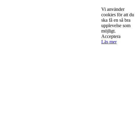
StartUp Media Karlbergs Strand 15, 171 73 Solna. Telefon 08-52
Vi använder
00 59 94 www.startup-media.se info@startaochdriva.se
cookies för att du
ska få en så bra
upplevelse som
möjligt.
Must Read
Acceptera
Läs mer
AI för småföretagare: mindre stress, mer
lönsamhet
Sälj utan rädsla – Michels väg till trygg och
effektiv försäljning
Rätt leverantör – viktigare än du tror
© 2022 StartUp Media. All Rights Reserved.