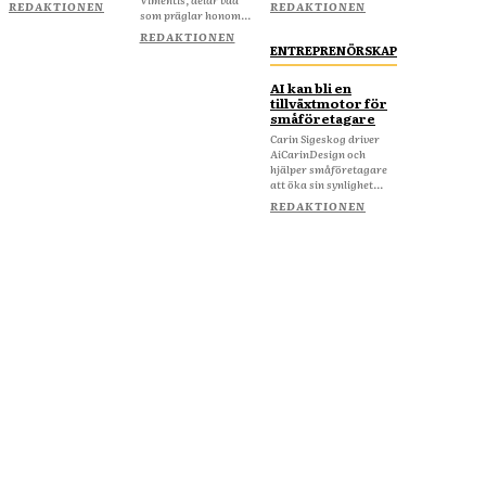
REDAKTIONEN
REDAKTIONEN
som präglar honom...
REDAKTIONEN
ENTREPRENÖRSKAP
AI kan bli en
tillväxtmotor för
småföretagare
Carin Sigeskog driver
AiCarinDesign och
hjälper småföretagare
att öka sin synlighet...
REDAKTIONEN