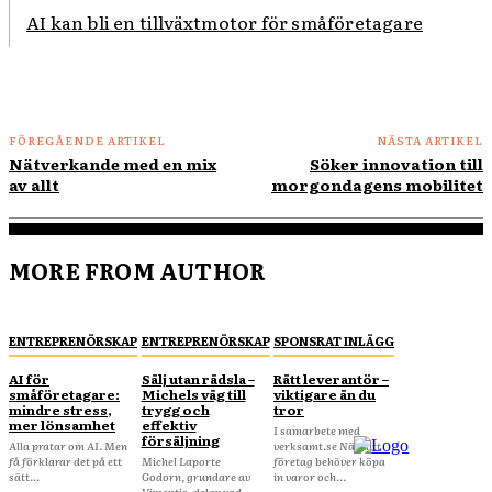
AI kan bli en tillväxtmotor för småföretagare
FÖREGÅENDE ARTIKEL
NÄSTA ARTIKEL
Nätverkande med en mix
Söker innovation till
av allt
morgondagens mobilitet
MORE FROM AUTHOR
ENTREPRENÖRSKAP
ENTREPRENÖRSKAP
SPONSRAT INLÄGG
AI för
Sälj utan rädsla –
Rätt leverantör –
småföretagare:
Michels väg till
viktigare än du
mindre stress,
trygg och
tror
mer lönsamhet
effektiv
I samarbete med
försäljning
Alla pratar om AI. Men
verksamt.se När ditt
få förklarar det på ett
Michel Laporte
företag behöver köpa
sätt...
Godorn, grundare av
in varor och...
Vimentis, delar vad