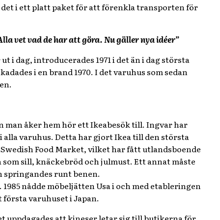
et i ett platt paket för att förenkla transporten för
la vet vad de har att göra. Nu gäller nya idéer”
t i dag, introducerades 1971 i det än i dag största
skadades i en brand 1970. I det varuhus som sedan
en.
 man åker hem hör ett Ikeabesök till. Ingvar har
alla varuhus. Detta har gjort Ikea till den största
 Swedish Food Market, vilket har fått utlandsboende
å som sill, knäckebröd och julmust. Ett annat måste
n springandes runt benen.
eiz. 1985 nådde möbeljätten Usa i och med etableringen
t första varuhuset i Japan.
 uppdagades att kineser letar sig till butikerna för