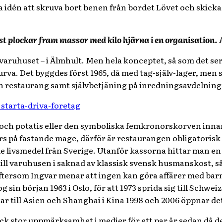
 idén att skruva bort benen från bordet Lövet och skicka d
t plockar fram massor med kilo hjärna i en organisation. Al
varuhuset – i Älmhult. Men hela konceptet, så som det ser u
rva. Det byggdes först 1965, då med tag-själv-lager, men 
n restaurang samt självbetjäning på inredningsavdelning
och potatis eller den symboliska femkronorskorven innan
örs på fastande mage, därför är restaurangen obligatorisk i 
e livsmedel från Sverige. Utanför kassorna hittar man en
till varuhusen i saknad av klassisk svensk husmanskost, s
ftersom Ingvar menar att ingen kan göra affärer med bar
 sin början 1963 i Oslo, för att 1973 sprida sig till Schw
ttar till Asien och Shanghai i Kina 1998 och 2006 öppnar de
ck stor uppmärksamhet i medier för ett par år sedan då det