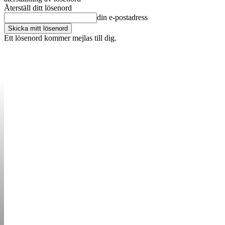
Återställ ditt lösenord
din e-postadress
Ett lösenord kommer mejlas till dig.
OM OSS
KONTAKT
ANNONSERA
STARTUP B
STARTA &
DRIVA