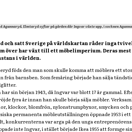
d Agunnaryd. Elmtaryd syftar på gården där Ingvar växte upp, i socknen Agunna
ed och satt Sverige på världskartan råder inga tvive
m över har växt till ett möbelimperium. Deras mest 
stans i världen.
tteryd föds den man som skulle komma att möblera ett sto
 från barnsben. Som femåring började han sälja tändsticko
glitter.
 har sin början 1943, då Ingvar var blott 17 år gammal. Ef
röjde fyra år innan han skulle börja sälja möbler. Verksa
nor, klockor, blomfrön, nylonstrumpbyxor, smycken och p
 fysiska permanenta möbleutställningen öppnade 1953 i et
llt, konkurrenterna var arga på den unga entreprenörens 
pade inte Ingvar, i stället började Ikea 1955 att formge 