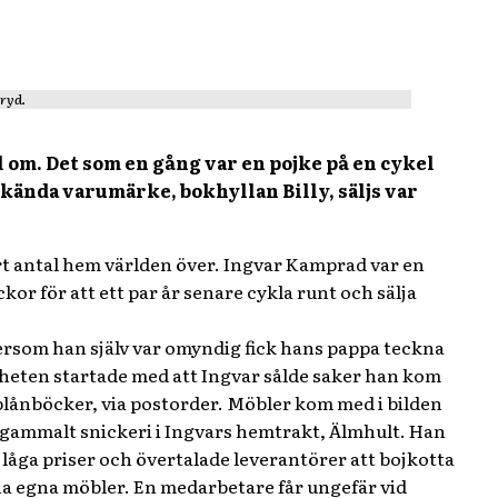
ryd.
l om. Det som en gång var en pojke på en cykel
kända varumärke, bokhyllan Billy, säljs var
rt antal hem världen över. Ingvar Kamprad var en
r för att ett par år senare cykla runt och sälja
tersom han själv var omyndig fick hans pappa teckna
mheten startade med att Ingvar sålde saker han kom
lånböcker, via postorder. Möbler kom med i bilden
t gammalt snickeri i Ingvars hemtrakt, Älmhult. Han
låga priser och övertalade leverantörer att bojkotta
sina egna möbler. En medarbetare får ungefär vid