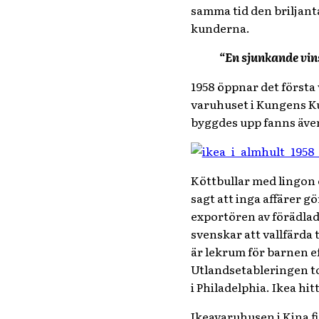
samma tid den briljanta
kunderna.
“En sjunkande vins
1958 öppnar det första 
varuhuset i Kungens Ku
byggdes upp fanns äve
Köttbullar med lingon 
sagt att inga affärer g
exportören av förädlad
svenskar att vallfärda 
är lekrum för barnen e
Utlandsetableringen tog
i Philadelphia. Ikea hi
Ikeavaruhusen i Kina fi