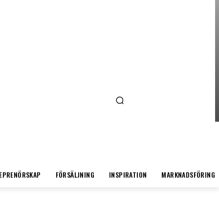
ENTREPRENÖRSKAP
AI FÖR SMÅFÖRETAGARE:
MINDRE STRESS, MER
LÖNSAMHET
EPRENÖRSKAP
FÖRSÄLJNING
INSPIRATION
MARKNADSFÖRING