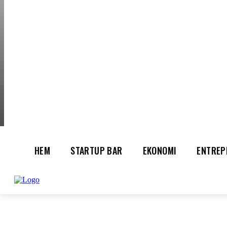
THURSDAY, AUGUS
HEM
STARTUP BAR
EKONOMI
ENTREP
AI för småföretagare: mindre stress, mer
UTVALT:
lönsamhet
Rätt leverantör – viktigare än du tror