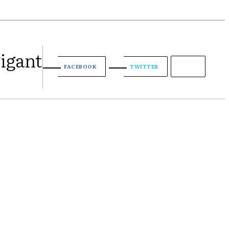
gigant
FACEBOOK
TWITTER