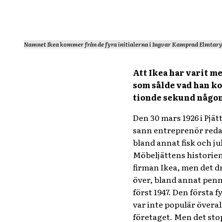
Namnet Ikea kommer från de fyra initialerna i Ingvar Kamprad Elmtary
Att Ikea har varit m
som sålde vad han ko
tionde sekund någon
Den 30 mars 1926 i Pjä
sann entreprenör redan
bland annat fisk och jul
Möbeljättens historien
firman Ikea, men det d
över, bland annat pen
först 1947. Den första
var inte populär övera
företaget. Men det stop