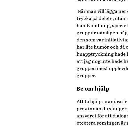
När man vill lägga ner
trycka på delete, utan 
handvändning, speciellt
grupp är nämligen någ
den som var initiativta
har lite humör och då o
knapptryckning hade kun
att jag nog inte hade 
gruppen mest upplevdes
grupper.
Be om hjälp
Att ta hjälp av andra är
prov innan du stänger n
ansvaret för att dialoge
etcetera som ingen är m