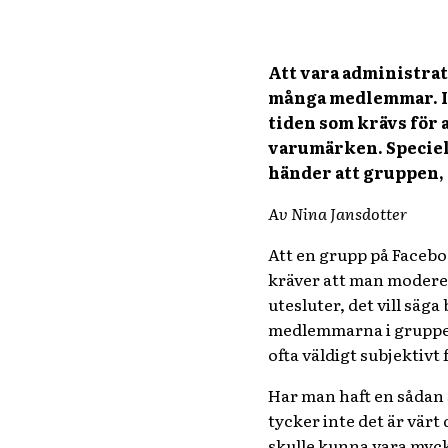
Att vara administrat
många medlemmar. Ing
tiden som krävs för a
varumärken. Speciell
händer att gruppen, 
Av Nina Jansdotter
Att en grupp på Facebo
kräver att man moderer
utesluter, det vill säg
medlemmarna i gruppen 
ofta väldigt subjektiv
Har man haft en sådan 
tycker inte det är vär
skulle kunna vara myc