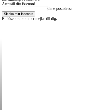
Återställ ditt lösenord
din e-postadress
Ett lösenord kommer mejlas till dig.
OM OSS
KONTAKT
ANNONSERA
STARTUP B
STARTA &
DRIVA