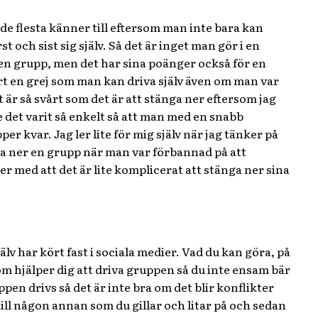
de flesta känner till eftersom man inte bara kan
och sist sig själv. Så det är inget man gör i en
r en grupp, men det har sina poänger också för en
 en grej som man kan driva själv även om man var
t är så svårt som det är att stänga ner eftersom jag
e det varit så enkelt så att man med en snabb
 kvar. Jag ler lite för mig själv när jag tänker på
nga ner en grupp när man var förbannad på att
 med att det är lite komplicerat att stänga ner sina
älv har kört fast i sociala medier. Vad du kan göra, på
som hjälper dig att driva gruppen så du inte ensam bär
ppen drivs så det är inte bra om det blir konflikter
ill någon annan som du gillar och litar på och sedan