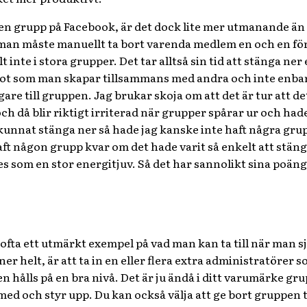
 en grupp på Facebook, är det dock lite mer utmanande än 
man måste manuellt ta bort varenda medlem en och en först 
 inte i stora grupper. Det tar alltså sin tid att stänga ne
ot som man skapar tillsammans med andra och inte enbart
gare till gruppen. Jag brukar skoja om att det är tur att de
ch då blir riktigt irriterad när grupper spårar ur och had
nat stänga ner så hade jag kanske inte haft några grupper
haft någon grupp kvar om det hade varit så enkelt att stä
 som en stor energitjuv. Så det har sannolikt sina poänger
 ofta ett utmärkt exempel på vad man kan ta till när man sj
er helt, är att ta in en eller flera extra administratörer 
n hålls på en bra nivå. Det är ju ändå i ditt varumärke gru
ed och styr upp. Du kan också välja att ge bort gruppen t