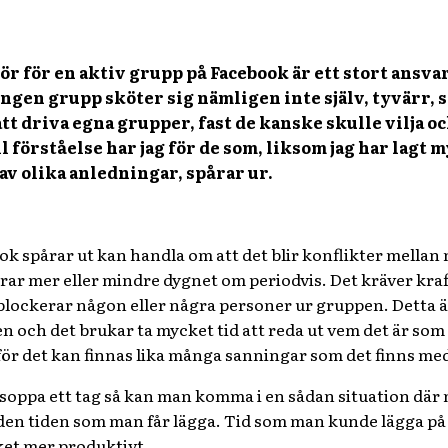
ör för en aktiv grupp på Facebook är ett stort ansvar
en grupp sköter sig nämligen inte själv, tyvärr, så
tt driva egna grupper, fast de kanske skulle vilja o
 förståelse har jag för de som, liksom jag har lagt m
av olika anledningar, spårar ur.
ok spårar ut kan handla om att det blir konflikter mella
ar mer eller mindre dygnet om periodvis. Det kräver kra
a blockerar någon eller några personer ur gruppen. Detta ä
och det brukar ta mycket tid att reda ut vem det är som g
t för det kan finnas lika många sanningar som det finns m
soppa ett tag så kan man komma i en sådan situation där 
t den tiden som man får lägga. Tid som man kunde lägga 
ket mer produktivt.