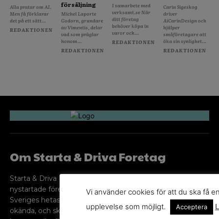
försäljning
I samarbete med
Alla pratar om AI.
Carin Sigeskog
verksamt.se När
Men få förklarar
Michel Laporte
driver
ditt företag
det på ett sätt...
Godorn, grundare
AiCarinDesign och
behöver köpa in
av Vimentis, delar
hjälper
REDAKTIONEN
varor och...
vad som präglar
småföretagare att
honom...
öka sin synlighet...
REDAKTIONEN
REDAKTIONEN
REDAKTIONEN
Om Starta & Driva Foretag
Starta & Driva Företag är ett magasin som riktar sig till alla
nystartade företagare i hela landet. Vi intervjuar några av
Vi använder cookies för att du ska få e
Sveriges hetaste entreprenörer, kända såväl someeeee
upplevelse som möjligt.
L
Acceptera
okända, och skriver om ämnen som intresserar och