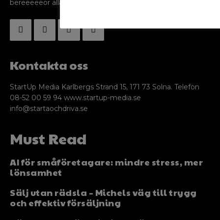
bereeeeeör alla företagare!
Kontakta oss
StartUp Media Karlbergs Strand 15, 171 73 Solna. Telefon
08-52 00 59 94 www.startup-media.se
info@startaochdriva.se
Must Read
AI för småföretagare: mindre stress, mer
lönsamhet
Sälj utan rädsla – Michels väg till trygg
och effektiv försäljning