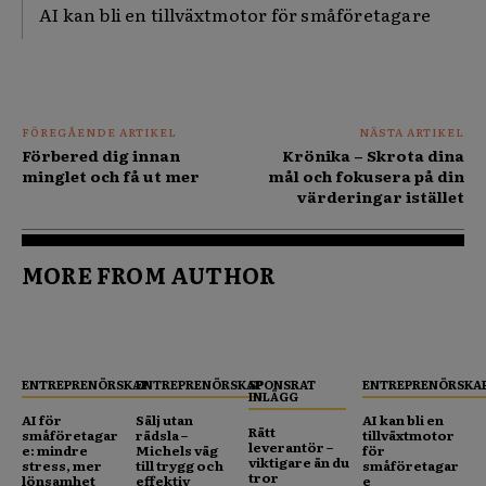
AI kan bli en tillväxtmotor för småföretagare
FÖREGÅENDE ARTIKEL
NÄSTA ARTIKEL
Förbered dig innan
Krönika – Skrota dina
minglet och få ut mer
mål och fokusera på din
värderingar istället
MORE FROM AUTHOR
ENTREPRENÖRSKAP
ENTREPRENÖRSKAP
SPONSRAT
ENTREPRENÖRSKA
INLÄGG
AI för
Sälj utan
AI kan bli en
Rätt
småföretagar
rädsla –
tillväxtmotor
leverantör –
e: mindre
Michels väg
för
viktigare än du
stress, mer
till trygg och
småföretagar
tror
lönsamhet
effektiv
e