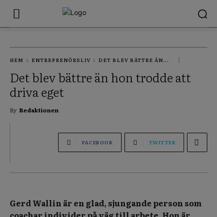
HEM
ENTREPRENÖRSLIV
DET BLEV BÄTTRE ÄN...
Det blev bättre än hon trodde att
driva eget
By
Redaktionen
FACEBOOK
TWITTER
Gerd Wallin är en glad, sjungande person som
coachar individer på väg till arbete. Hon är