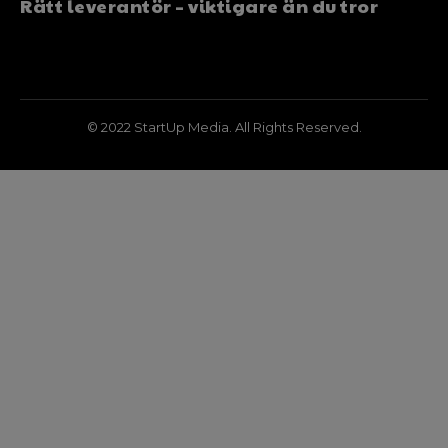
Rätt leverantör – viktigare än du tror
© 2022 StartUp Media. All Rights Reserved.