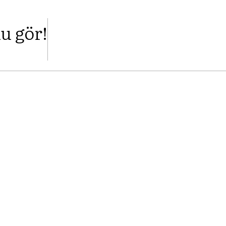
u gör!
FACEBOOK
TWITTER
PINTERES