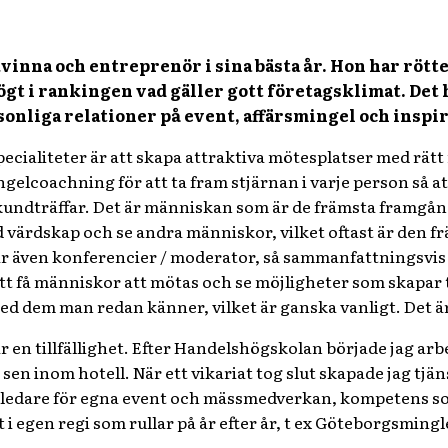
vinna och entreprenör i sina bästa år. Hon har rött
t i rankingen vad gäller gott företagsklimat. Det h
sonliga relationer på event, affärsmingel och insp
cialiteter är att skapa attraktiva mötesplatser med rätt 
ngelcoachning för att ta fram stjärnan i varje person så a
undträffar. Det är människan som är de främsta framgångs
ed värdskap och se andra människor, vilket oftast är den 
är även konferencier / moderator, så sammanfattningsvis b
 få människor att mötas och se möjligheter som skapar til
d dem man redan känner, vilket är ganska vanligt. Det är
ar en tillfällighet. Efter Handelshögskolan började jag a
n inom hotell. När ett vikariat tog slut skapade jag tjäns
tledare för egna event och mässmedverkan, kompetens som 
t i egen regi som rullar på år efter år, t ex Göteborgsmi