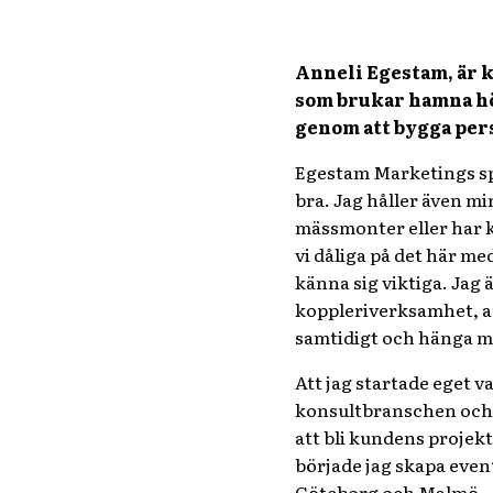
Anneli Egestam, är k
som brukar hamna hög
genom att bygga per
Egestam Marketings spe
bra. Jag håller även mi
mässmonter eller har k
vi dåliga på det här m
känna sig viktiga. Jag 
koppleriverksamhet, att
samtidigt och hänga me
Att jag startade eget v
konsultbranschen och se
att bli kundens projek
började jag skapa even
Göteborg och Malmö.