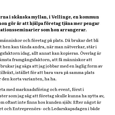
erna i skånska myllan, i Vellinge, en kommun
on gör är att hjälpa företag tjäna mer pengar
irationsseminarier som hon arrangerar.
människor och företag på plats. Då brukar det bli
tt hen kan tända andra, när man nätverkar, står i
faktorn idag, allt annat kan kopieras. Överlag är
främsta framgångsfaktorn, att få människor att
rukar jag säga att jag jobbar med en laglig form av
lväxt, istället för att bara vara på samma plats
 den korta varianten, ha ha.
rbeta med marknadsföring och event, först i
ter som jag såg att företag skulle kunna ha nytta av,
oftast inte finns hos kunden själv. Efter något år
nglet och Entreprenörs- och Ledarskapsdagen i både