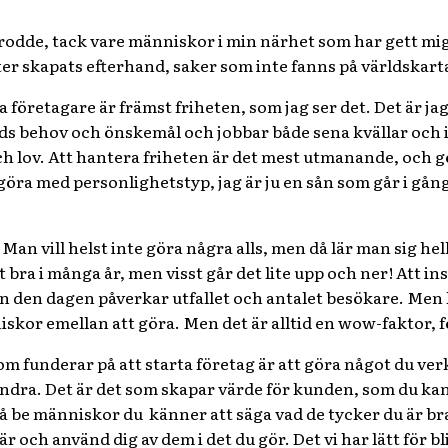
 trodde, tack vare människor i min närhet som har gett m
ter skapats efterhand, saker som inte fanns på världskart
 företagare är främst friheten, som jag ser det. Det är ja
nds behov och önskemål och jobbar både sena kvällar och i
och lov. Att hantera friheten är det mest utmanande, och g
t göra med personlighetstyp, jag är ju en sån som går i gång
 Man vill helst inte göra några alls, men då lär man sig hel
 bra i många år, men visst går det lite upp och ner! Att in
n den dagen påverkar utfallet och antalet besökare. Men k
skor emellan att göra. Men det är alltid en wow-faktor, f
 som funderar på att starta företag är att göra något du ve
andra. Det är det som skapar värde för kunden, som du kan ta
å be människor du känner att säga vad de tycker du är bra
r och använd dig av dem i det du gör. Det vi har lätt för bli