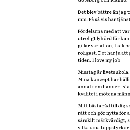
Det blev bättre än jag
mm. På så vis har tjäns
Fördelarna med att vara
otroligt lyhörd för ku
gillar variation, tack 
roligast. Det har ju at
tiden. I love my job!
Misstag är livets skola.
Mina koncept har hållit
annat som händer i sta
kvalitet i mötena männi
Mitt bästa råd till dig
rätt och gör nytta för 
särskilt märkvärdigt, s
vilka dina toppstyrkor ä