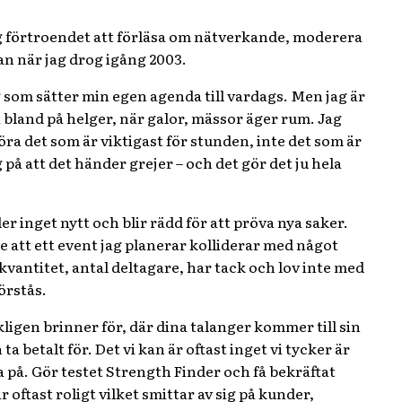
ig förtroendet att förläsa om nätverkande, moderera
an när jag drog igång 2003.
g som sätter min egen agenda till vardags. Men jag är
 bland på helger, när galor, mässor äger rum. Jag
öra det som är viktigast för stunden, inte det som är
 på att det händer grejer – och det gör det ju hela
ler inget nytt och blir rädd för att pröva nya saker.
se att ett event jag planerar kolliderar med något
vantitet, antal deltagare, har tack och lov inte med
örstås.
rkligen brinner för, där dina talanger kommer till sin
 betalt för. Det vi kan är oftast inget vi tycker är
 på. Gör testet Strength Finder och få bekräftat
r oftast roligt vilket smittar av sig på kunder,