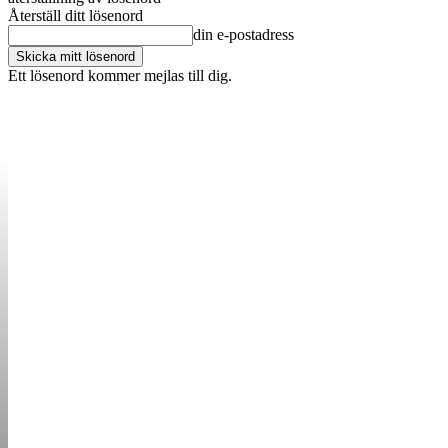
Återställ ditt lösenord
din e-postadress
Ett lösenord kommer mejlas till dig.
OM OSS
KONTAKT
ANNONSERA
STARTUP B
STARTA &
DRIVA