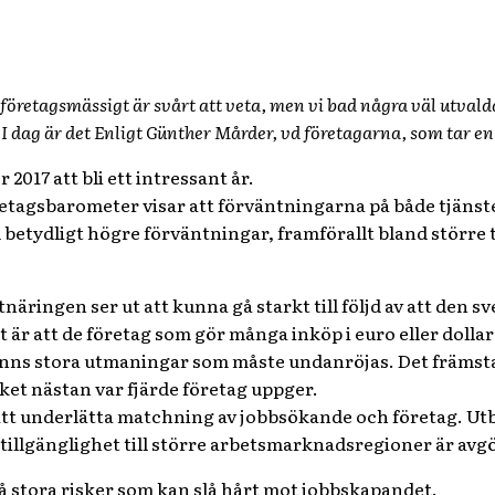
 företagsmässigt är svårt att veta, men vi bad några väl utvalda
I dag är det Enligt Günther Mårder, vd företagarna, som tar en 
017 att bli ett intressant år.
tagsbarometer visar att förväntningarna på både tjänst
betydligt högre förväntningar, framförallt bland större
näringen ser ut att kunna gå starkt till följd av att den s
 är att de företag som gör många inköp i euro eller dollar
finns stora utmaningar som måste undanröjas. Det främsta
lket nästan var fjärde företag uppger.
t att underlätta matchning av jobbsökande och företag. 
illgänglighet till större arbetsmarknadsregioner är avg
så stora risker som kan slå hårt mot jobbskapandet.