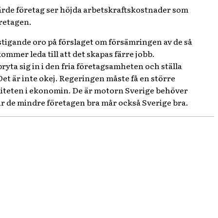
järde företag ser höjda arbetskraftskostnader som
öretagen.
tigande oro på förslaget om försämringen av de så
ommer leda till att det skapas färre jobb.
ryta sig in i den fria företagsamheten och ställa
Det är inte okej. Regeringen måste få en större
iliteten i ekonomin. De är motorn Sverige behöver
mår de mindre företagen bra mår också Sverige bra.