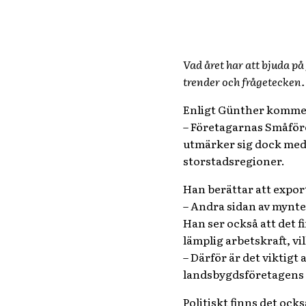
Vad året har att bjuda på
trender och frågetecken. 
Enligt Günther kommer 2
– Företagarnas Småföre
utmärker sig dock med 
storstadsregioner.
Han berättar att export
– Andra sidan av myntet
Han ser också att det 
lämplig arbetskraft, vi
– Därför är det viktig
landsbygdsföretagens t
Politiskt finns det ock