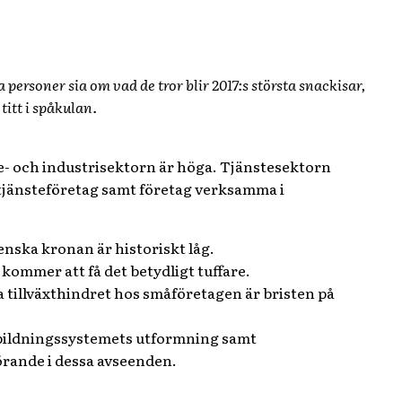
 personer sia om vad de tror blir 2017:s största snackisar,
titt i spåkulan.
e- och industrisektorn är höga. Tjänstesektorn
 tjänsteföretag samt företag verksamma i
venska kronan är historiskt låg.
 kommer att få det betydligt tuffare.
 tillväxthindret hos småföretagen är bristen på
Utbildningssystemets utformning samt
örande i dessa avseenden.