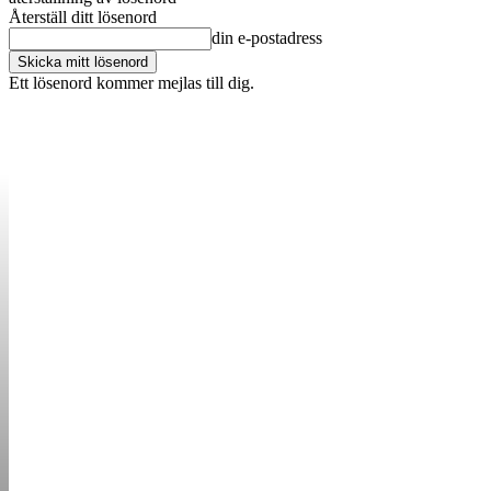
Återställ ditt lösenord
din e-postadress
Ett lösenord kommer mejlas till dig.
OM OSS
KONTAKT
ANNONSERA
STARTUP B
STARTA &
DRIVA