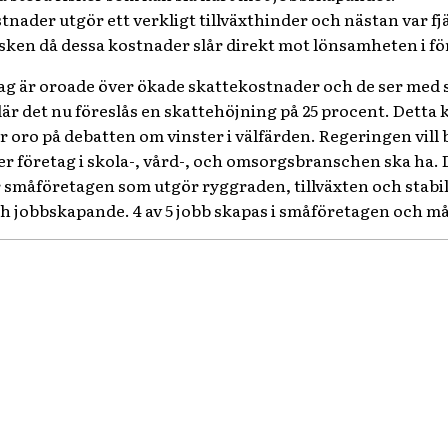
tnader utgör ett verkligt tillväxthinder och nästan var f
risken då dessa kostnader slår direkt mot lönsamheten i f
ag är oroade över ökade skattekostnader och de ser med s
där det nu föreslås en skattehöjning på 25 procent. Detta k
r oro på debatten om vinster i välfärden. Regeringen vill b
er företag i skola-, vård-, och omsorgsbranschen ska ha. 
 är småföretagen som utgör ryggraden, tillväxten och stab
 och jobbskapande. 4 av 5 jobb skapas i småföretagen och 