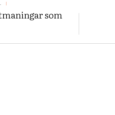
.
utmaningar som
FACEBOOK