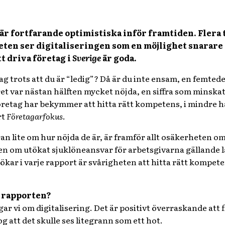
är fortfarande optimistiska inför framtiden. Flera 
teten ser digitaliseringen som en möjlighet snarare 
t driva företag i
Sverige
är goda.
ag trots att du är “ledig”? Då är du inte ensam, en femtede
ret var nästan hälften mycket nöjda, en siffra som minska
öretag har bekymmer att hitta rätt kompetens, i mindre ha
rt
Företagarfokus
.
ran lite om hur nöjda de är, är framför allt osäkerheten 
en om utökat sjuklöneansvar för arbetsgivarna gällande 
ar i varje rapport är svårigheten att hitta rätt kompete
i rapporten?
gar vi om digitalisering. Det är positivt överraskande att 
g att det skulle ses litegrann som ett hot.