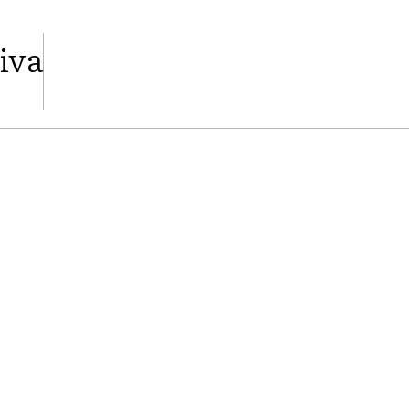
iva
FACEBOOK
TWITTER
PINTEREST