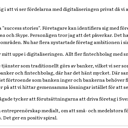
g i att vi ser fördelarna med digitaliseringen privat då vi
a ”success stories”. Företagare kan identifiera sig med fö
rna
och
Skype
. Personligen tror jag att det påverkar. Det 
ärområden. Nu har flera nystartade företag ambitionen i sin
mitt uppe i digitaliseringen. Allt fler fintechbolag med 
e tjänster som traditionellt görs av banker, vilket vi ser so
banker och fintechbolag, där har det hänt mycket. Där 
det förtroende som banken inger och bankerna behöver 
r på att vi hittar gemensamma lösningar istället för att 
rågade tycker att förutsättningarna att driva företag i Sve
 entreprenörskap medialt, om att små- och medelstora för
 Det ger en positiv spiral.