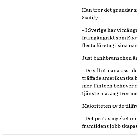
Han tror det grundar si
Spotify
.
– I Sverige har vi mång
framgångrikt som
Kla
flesta företag i sina n
Just bankbranschen är 
– De vill utmana oss i d
träffade amerikanska 
mer. Fintech behöver 
tjänsterna. Jag tror me
Majoriteten av de tillf
– Det pratas mycket om
framtidens jobb skapas.