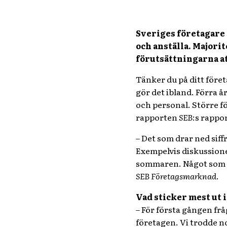
Sveriges företagare 
och anställa. Majori
förutsättningarna at
Tänker du på ditt föret
gör det ibland. Förra å
och personal. Större f
rapporten
SEB
:s rappo
– Det som drar ned siff
Exempelvis diskussion
sommaren. Något som ök
SEB Företagsmarknad
.
Vad sticker mest ut 
– För första gången frå
företagen. Vi trodde no