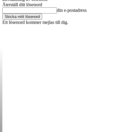
Återställ ditt lösenord
din e-postadress
Ett lösenord kommer mejlas till dig.
OM OSS
KONTAKT
ANNONSERA
STARTUP B
STARTA &
DRIVA