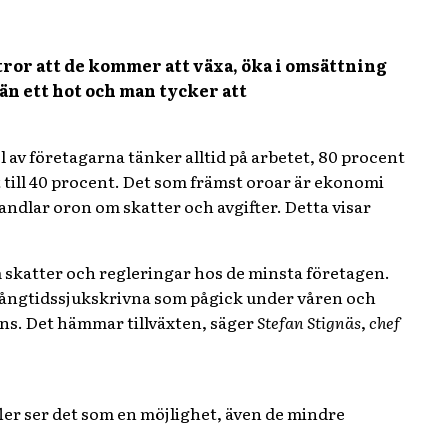
tror att de kommer att växa, öka i omsättning
än ett hot och man tycker att
l av företagarna tänker alltid på arbetet, 80 procent
t till 40 procent. Det som främst oroar är ekonomi
ndlar oron om skatter och avgifter. Detta visar
om skatter och regleringar hos de minsta företagen.
långtidssjukskrivna som pågick under våren och
ns. Det hämmar tillväxten, säger
Stefan Stignäs
,
chef
fler ser det som en möjlighet, även de mindre