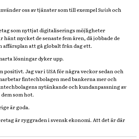
 använder oss av tjänster som till exempel
Swish
och
retag som nyttjat digitaliserings möjligheter
har hänt mycket de senaste fem åren, då jobbade de
 affärsplan att gå globalt från dag ett.
smarta lösningar dyker upp.
m positivt. Jag var i
USA
för några veckor sedan och
samarbetar fintechbolagen med bankerna mer och
fintechbolagens nytänkande och kundanpassning av
se dem som hot.
rige är goda.
etag är ryggraden i svensk ekonomi. Att det är där