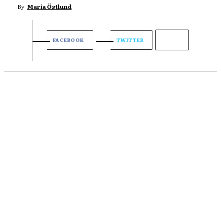
By
Maria Östlund
FACEBOOK
TWITTER