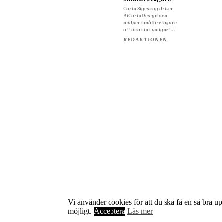
Carin Sigeskog driver
AiCarinDesign och
hjälper småföretagare
att öka sin synlighet...
REDAKTIONEN
Vi använder cookies för att du ska få en så bra u
Om Starta & Driva Foretag
möjligt.
Acceptera
Läs mer