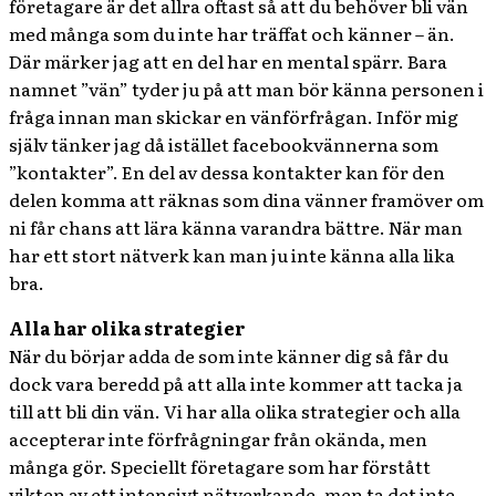
företagare är det allra oftast så att du behöver bli vän
med många som du inte har träffat och känner – än.
Där märker jag att en del har en mental spärr. Bara
namnet ”vän” tyder ju på att man bör känna personen i
fråga innan man skickar en vänförfrågan. Inför mig
själv tänker jag då istället facebookvännerna som
”kontakter”. En del av dessa kontakter kan för den
delen komma att räknas som dina vänner framöver om
ni får chans att lära känna varandra bättre. När man
har ett stort nätverk kan man ju inte känna alla lika
bra.
Alla har olika strategier
När du börjar adda de som inte känner dig så får du
dock vara beredd på att alla inte kommer att tacka ja
till att bli din vän. Vi har alla olika strategier och alla
accepterar inte förfrågningar från okända, men
många gör. Speciellt företagare som har förstått
vikten av ett intensivt nätverkande, men ta det inte