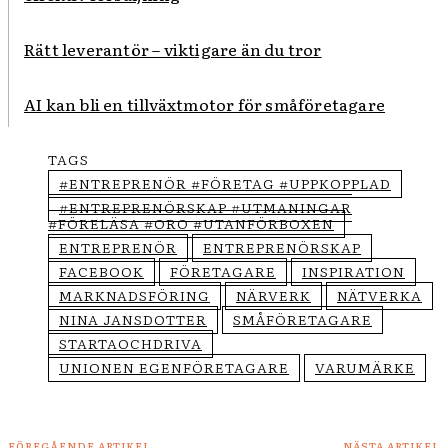
Rätt leverantör – viktigare än du tror
AI kan bli en tillväxtmotor för småföretagare
TAGS
#ENTREPRENÖR #FÖRETAG #UPPKOPPLAD
#ENTREPRENÖRSKAP #UTMANINGAR
#FÖRELÄSA #ORO #UTANFÖRBOXEN
ENTREPRENÖR
ENTREPRENÖRSKAP
FACEBOOK
FÖRETAGARE
INSPIRATION
MARKNADSFÖRING
NÄRVERK
NÄTVERKA
NINA JANSDOTTER
SMÅFÖRETAGARE
STARTAOCHDRIVA
UNIONEN EGENFÖRETAGARE
VARUMÄRKE
FÖREGÅENDE ARTIKEL
NÄSTA ARTIKEL