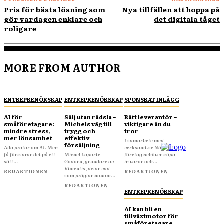
Pris för bästa lösning som
Nya tillfällen att hoppa på
gör vardagen enklare och
det digitala tåget
roligare
MORE FROM AUTHOR
ENTREPRENÖRSKAP
ENTREPRENÖRSKAP
SPONSRAT INLÄGG
AI för
Sälj utan rädsla –
Rätt leverantör –
småföretagare:
Michels väg till
viktigare än du
mindre stress,
trygg och
tror
mer lönsamhet
effektiv
I samarbete med
försäljning
Alla pratar om AI. Men
verksamt.se När ditt
få förklarar det på ett
Michel Laporte
företag behöver köpa
sätt...
Godorn, grundare av
in varor och...
Vimentis, delar vad
REDAKTIONEN
REDAKTIONEN
som präglar honom...
REDAKTIONEN
ENTREPRENÖRSKAP
AI kan bli en
tillväxtmotor för
småföretagare