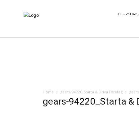
STARTA
THURSDAY, 
& DRIVA
HEM
STARTUP BAR
EKONOMI
EN
Home
gears-94220_Starta & Driva Företag
gears
gears-94220_Starta & D