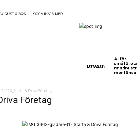
AUGUST 6, 2026
LOGGA IN/GÅ MED
TREPRENÖRSKAP
FÖRSÄLJNING
INSPIRATION
AI för
småföreta
UTVALT:
mindre str
mer löns
-94220_Starta & Driva Företag
riva Företag