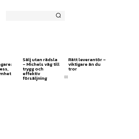
SMÅFÖRETAGARE:
MINDRE STRESS, MER
LÖNSAMHET
MARKNADSFÖRING
MORE
Sälj utan rädsla
Rätt leverantör –
gare:
– Michels väg till
viktigare än du
ess,
trygg och
tror
amhet
effektiv
försäljning