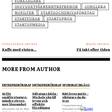
FÖRETAGARE
IHUVUDETPÅENERNTREPRENÖR
JONGLERA
NOFILTER
STARTAOCHDRIVAFÖRETAG
STARTPUBAR
STARTUPBOX
STARTUPMEDIA
FÖREGÅENDE ARTIKEL
NÄSTA ARTIKEL
Kaffe med vision…
På jakt efter tiden
MORE FROM AUTHOR
ENTREPRENÖRSKAP
ENTREPRENÖRSKAP
SPONSRAT INLÄGG
AI för
Sälj utan rädsla –
Rätt leverantör –
småföretagare:
Michels väg till
viktigare än du
mindre stress,
trygg och
tror
mer lönsamhet
effektiv
I samarbete med
försäljning
Alla pratar om AI. Men
verksamt.se När ditt