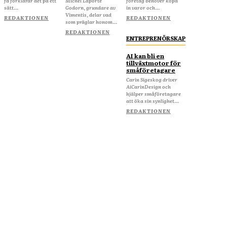
få förklarar det på ett
Michel Laporte
företag behöver köpa
sätt...
Godorn, grundare av
in varor och...
Vimentis, delar vad
REDAKTIONEN
REDAKTIONEN
som präglar honom...
REDAKTIONEN
ENTREPRENÖRSKAP
AI kan bli en
tillväxtmotor för
småföretagare
Carin Sigeskog driver
AiCarinDesign och
hjälper småföretagare
att öka sin synlighet...
REDAKTIONEN