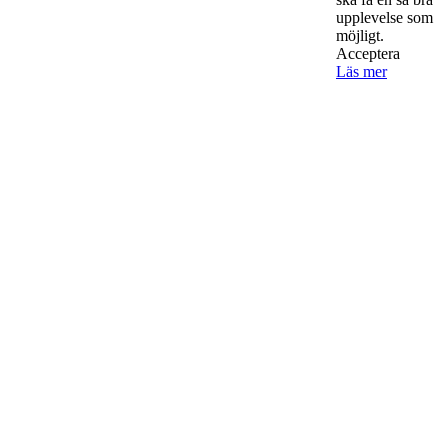
upplevelse som
möjligt.
Acceptera
Läs mer
Kontakta oss
StartUp Media Karlbergs Strand 15, 171 73 Solna. Telefon 08-52
00 59 94 www.startup-media.se info@startaochdriva.se
Must Read
AI för småföretagare: mindre stress, mer
lönsamhet
Sälj utan rädsla – Michels väg till trygg och
effektiv försäljning