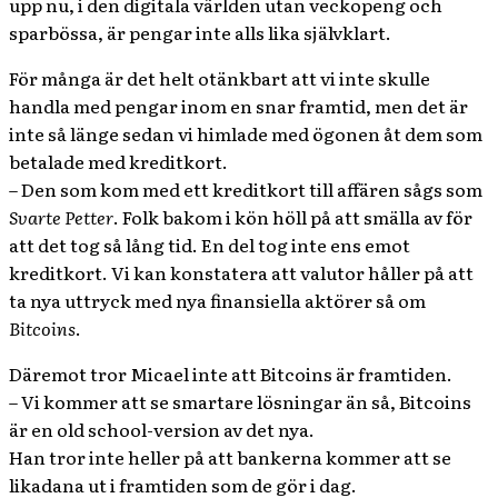
upp nu, i den digitala världen utan veckopeng och
sparbössa, är pengar inte alls lika självklart.
För många är det helt otänkbart att vi inte skulle
handla med pengar inom en snar framtid, men det är
inte så länge sedan vi himlade med ögonen åt dem som
betalade med kreditkort.
– Den som kom med ett kreditkort till affären sågs som
Svarte Petter
. Folk bakom i kön höll på att smälla av för
att det tog så lång tid. En del tog inte ens emot
kreditkort. Vi kan konstatera att valutor håller på att
ta nya uttryck med nya finansiella aktörer så om
Bitcoins
.
Däremot tror Micael inte att Bitcoins är framtiden.
– Vi kommer att se smartare lösningar än så, Bitcoins
är en old school-version av det nya.
Han tror inte heller på att bankerna kommer att se
likadana ut i framtiden som de gör i dag.