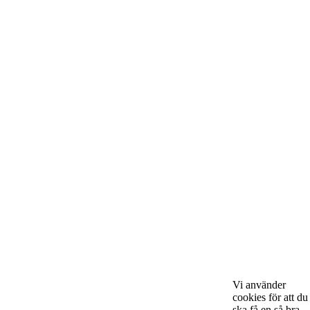
Om Starta & Driva Foretag
Starta & Driva Företag är ett magasin som riktar sig till alla
nystartade företagare i hela landet. Vi intervjuar några av
Sveriges hetaste entreprenörer, kända såväl someeeee
okända, och skriver om ämnen som intresserar och
bereeeeeör alla företagare!
Vi använder
cookies för att du
ska få en så bra