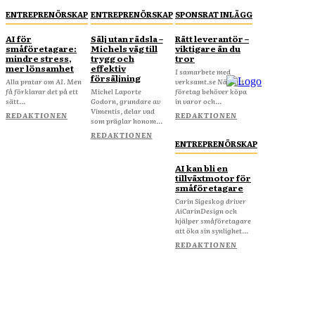
ENTREPRENÖRSKAP
ENTREPRENÖRSKAP
SPONSRAT INLÄGG
AI för
Sälj utan rädsla –
Rätt leverantör –
småföretagare:
Michels väg till
viktigare än du
mindre stress,
trygg och
tror
mer lönsamhet
effektiv
I samarbete med
försäljning
Alla pratar om AI. Men
verksamt.se När ditt
få förklarar det på ett
Michel Laporte
företag behöver köpa
sätt...
Godorn, grundare av
in varor och...
Vimentis, delar vad
REDAKTIONEN
REDAKTIONEN
som präglar honom...
REDAKTIONEN
ENTREPRENÖRSKAP
AI kan bli en
tillväxtmotor för
småföretagare
Carin Sigeskog driver
AiCarinDesign och
hjälper småföretagare
att öka sin synlighet...
REDAKTIONEN