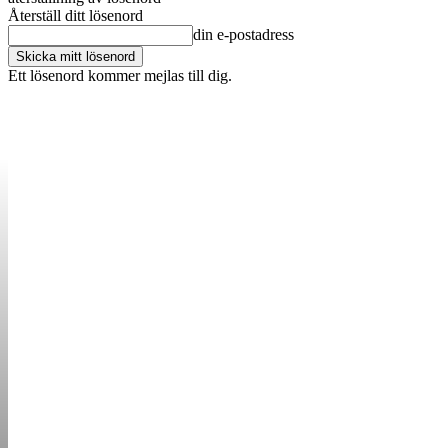
Återställ ditt lösenord
din e-postadress
Ett lösenord kommer mejlas till dig.
OM OSS
KONTAKT
ANNONSERA
STARTUP B
STARTA &
DRIVA