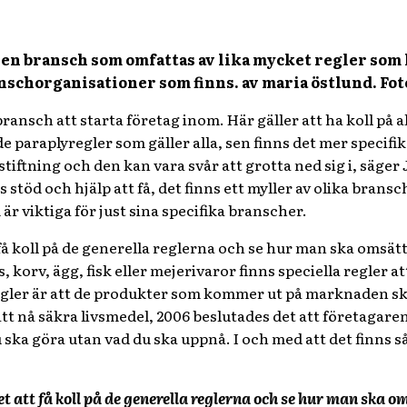
ta en bransch som omfattas av lika mycket regler som
ranschorganisationer som finns. av maria östlund. Fo
ransch att starta företag inom. Här gäller att ha koll på 
e paraplyregler som gäller alla, sen finns det mer specif
stiftning och den kan vara svår att grotta ned sig i, säg
 stöd och hjälp att få, det finns ett myller av olika bransc
 är viktiga för just sina specifika branscher.
t få koll på de generella reglerna och se hur man ska oms
korv, ägg, fisk eller mejerivaror finns speciella regler att
regler är att de produkter som kommer ut på marknaden sk
 att nå säkra livsmedel, 2006 beslutades det att företagare
u ska göra utan vad du ska uppnå. I och med att det finns 
det att få koll på de generella reglerna och se hur man ska