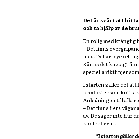
Det är svårt att hit
och ta hjälp av de b
En rolig med krånglig b
– Det finns övergripand
med. Det är mycket lag
Känns det knepigt finns
speciella riktlinjer som
I starten gäller det at
produkter som köttfärs, 
Anledningen till alla 
– Det finns flera vägar
av. De säger inte hur d
kontrollerna.
“I starten gäller 