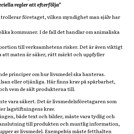
iella regler att efterfölja”
trollerar företaget, vilken myndighet man själv har
i olika kommuner. I de fall det handlar om animaliska
ortion till verksamhetens risker. Det är även viktigt
a att maten är säker, rätt märkt och uppfyller
ande principer om hur livsmedel ska hanteras.
hälsan eller otjänliga. Här finns krav på spårbarhet,
och vem de sålt produkterna till.
 inte vara säkert. Det är livsmedelsföretagaren som
ler lagstiftningens krav.
ngen, både text och bilder, måste vara tydlig och
i anslutning till produkten och muntlig information,
rupper av livsmedel. Exempelvis måste fetthalten