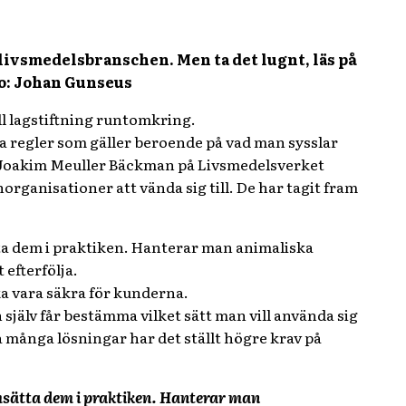
 livsmedelsbranschen. Men ta det lugnt, läs på
to: Johan Gunseus
all lagstiftning runtomkring.
ika regler som gäller beroende på vad man sysslar
er Joakim Meuller Bäckman på Livsmedelsverket
horganisationer att vända sig till. De har tagit fram
ätta dem i praktiken. Hanterar man animaliska
 efterfölja.
a vara säkra för kunderna.
n själv får bestämma vilket sätt man vill använda sig
så många lösningar har det ställt högre krav på
 omsätta dem i praktiken. Hanterar man