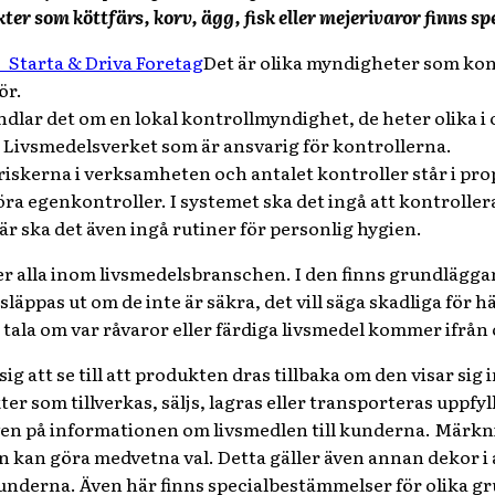
er som köttfärs, korv, ägg, fisk eller mejerivaror finns spec
Det är olika myndigheter som kon
ör.
l handlar det om en lokal kontrollmyndighet, de heter olika 
t Livsmedelsverket som är ansvarig för kontrollerna.
iskerna i verksamheten och antalet kontroller står i prop
öra egenkontroller. I systemet ska det ingå att kontroller
är ska det även ingå rutiner för personlig hygien.
ler alla inom livsmedelsbranschen. I den finns grundlägg
 släppas ut om de inte är säkra, det vill säga skadliga för 
tala om var råvaror eller färdiga livsmedel kommer ifrån 
ig att se till att produkten dras tillbaka om den visar sig
kter som tillverkas, säljs, lagras eller transporteras uppfyl
ven på informationen om livsmedlen till kunderna. Märkni
den kan göra medvetna val. Detta gäller även annan dekor 
 kunderna. Även här finns specialbestämmelser för olika g