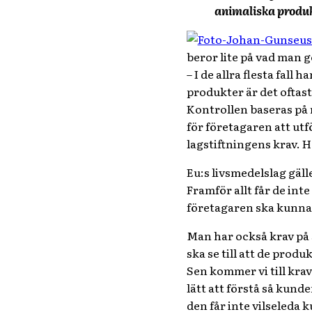
animaliska produkt
beror lite på vad man g
– I de allra flesta fal
produkter är det oftas
Kontrollen baseras på r
för företagaren att utf
lagstiftningens krav. H
Eu:s livsmedelslag gäl
Framför allt får de inte
företagaren ska kunna 
Man har också krav på s
ska se till att de produ
Sen kommer vi till kra
lätt att förstå så kun
den får inte vilseleda