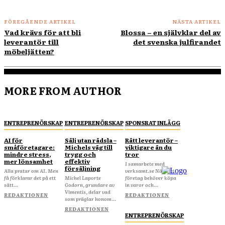
FÖREGÅENDE ARTIKEL
NÄSTA ARTIKEL
Vad krävs för att bli
Blossa – en självklar del av
leverantör till
det svenska julfirandet
möbeljätten?
MORE FROM AUTHOR
ENTREPRENÖRSKAP
ENTREPRENÖRSKAP
SPONSRAT INLÄGG
AI för
Sälj utan rädsla –
Rätt leverantör –
småföretagare:
Michels väg till
viktigare än du
mindre stress,
trygg och
tror
mer lönsamhet
effektiv
I samarbete med
försäljning
Alla pratar om AI. Men
verksamt.se När ditt
få förklarar det på ett
Michel Laporte
företag behöver köpa
sätt...
Godorn, grundare av
in varor och...
Vimentis, delar vad
REDAKTIONEN
REDAKTIONEN
som präglar honom...
REDAKTIONEN
ENTREPRENÖRSKAP