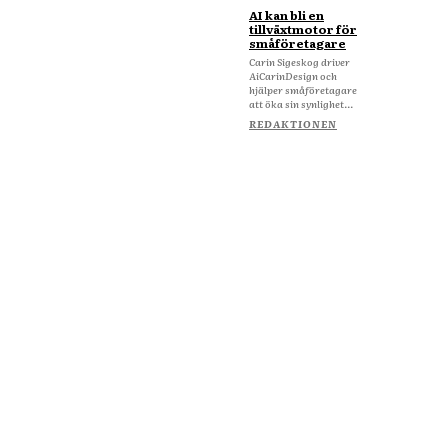
AI kan bli en
tillväxtmotor för
småföretagare
Carin Sigeskog driver
AiCarinDesign och
hjälper småföretagare
att öka sin synlighet...
REDAKTIONEN