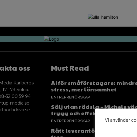
akta oss
Must Read
AI för småföretagare: mindr
Media Karlbergs
stress, mer lönsamhet
, 171 73 Solna.
08-52 00 59 94
ENTREPRENÖRSKAP
rtup-media.se
Sälj utan rädsla – Michels väg
rtaochdriva.se
trygg och effektiv försäljnin
Vi använder coo
ENTREPRENÖRSKAP
Rätt leverantör – viktigare ä
tror