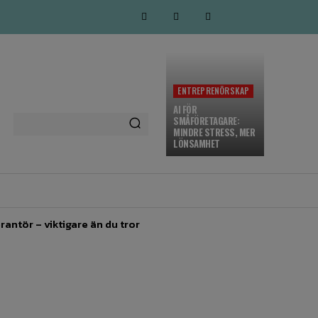
ENTREPRENÖRSKAP
AI FÖR
SMÅFÖRETAGARE:
MINDRE STRESS, MER
LÖNSAMHET
MARKNADSFÖRING
MORE
rantör – viktigare än du tror