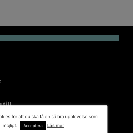
e
 till
g
kies för att du ska få en så bra upplevelse som
möjligt.
Läs mer
n du
Acceptera