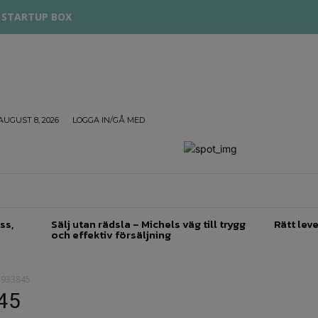
STARTUP BOX
AUGUST 8, 2026
LOGGA IN/GÅ MED
TREPRENÖRSKAP
FÖRSÄLJNING
INSPIRATION
ss,
Sälj utan rädsla – Michels väg till trygg
Rätt leve
och effektiv försäljning
1933845
45