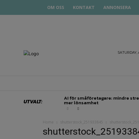
OM OSS
KONTAKT
ANNONSERA
STARTA
SATURDAY, 
& DRIVA
HEM
STARTUP BAR
EKONOMI
EN
AI för småföretagare: mindre stre
UTVALT:
mer lönsamhet
Home
shutterstock_251933845
shutterstock_25
shutterstock_2519338