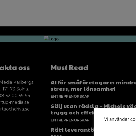
akta oss
Must Read
AI för småföretagare: mindr
Media Karlbergs
stress, mer lönsamhet
, 171 73 Solna.
08-52 00 59 94
ENTREPRENÖRSKAP
rtup-media.se
Sälj utan rädsla – Michels väg
rtaochdriva.se
trygg och effektiv försäljnin
Vi använder coo
ENTREPRENÖRSKAP
Rätt leverantör – viktigare ä
tror