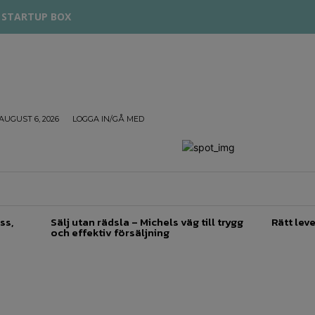
STARTUP BOX
AUGUST 6, 2026
LOGGA IN/GÅ MED
TREPRENÖRSKAP
FÖRSÄLJNING
INSPIRATION
ss,
Sälj utan rädsla – Michels väg till trygg
Rätt leve
och effektiv försäljning