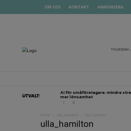
OM OSS
KONTAKT
ANNONSERA
STARTA
THURSDAY, 
& DRIVA
HEM
STARTUP BAR
EKONOMI
EN
AI för småföretagare: mindre stre
UTVALT:
mer lönsamhet
Home
ulla_hamilton
ulla_hamilton
ulla_hamilton