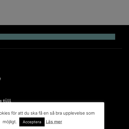
e
 till
g
kies för att du ska få en så bra upplevelse som
möjligt.
Läs mer
n du
Acceptera