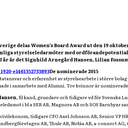
Sverige delas Women’s Board Award ut den 19 oktober 2
liga styrelseledarmöter med ordförandepotential i 
I år är det Signhild Arnegård Hansen, Lilian Fossu
De nominerade 2015
atansvar och erfarenhet av styrelsearbete i större bolag 
ade i samarbete med Alumni. Tre kvinnor är nominerade t
Hansen
, fil kand, grundare och tidigare vd för Svenska 
lseledamot i bl a SEB AB, Magnora AB och SOS Barnbyar s
 civilekonom, tidigare CFO Axel Johnson AB, Senior VP H
undbergföretagen AB, Thule AB, Nobia AB, a-connect AG,