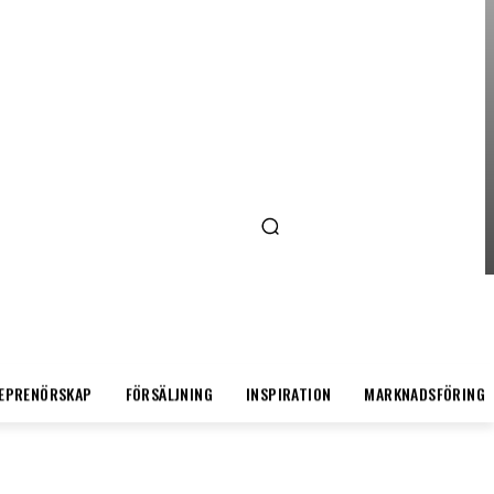
ENTREPRENÖRSKAP
AI FÖR SMÅFÖRETAGARE:
MINDRE STRESS, MER
LÖNSAMHET
EPRENÖRSKAP
FÖRSÄLJNING
INSPIRATION
MARKNADSFÖRING