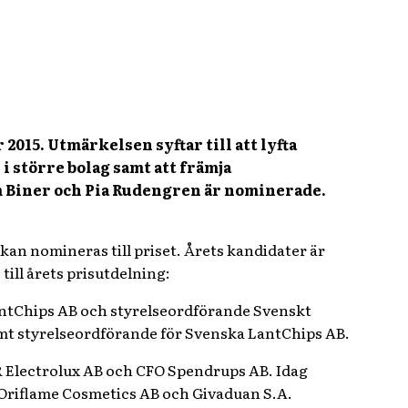
015. Utmärkelsen syftar till att lyfta
större bolag samt att främja
m Biner och Pia Rudengren är nominerade.
kan nomineras till priset. Årets kandidater är
ill årets prisutdelning:
LantChips AB och styrelseordförande Svenskt
amt styrelseordförande för Svenska LantChips AB.
R Electrolux AB och CFO Spendrups AB. Idag
 Oriflame Cosmetics AB och Givaduan S.A.