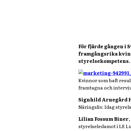
För fjärde gången i 
framgångsrika kvinn
styrelsekompetens. 
Kvinnor som haft result
framtagna och intervju
Signhild Arnegård 
Näringsliv. Idag styre
Lilian Fossum Biner
,
styrelseledamot i LE L