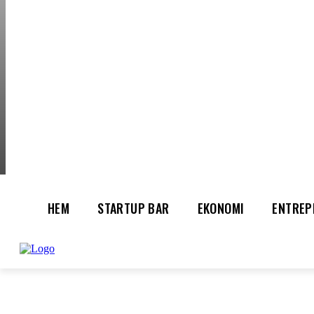
FRIDAY, AUGUST 7
HEM
STARTUP BAR
EKONOMI
ENTREP
AI för småföretagare: mindre stress, mer
UTVALT:
lönsamhet
Rätt leverantör – viktigare än du tror