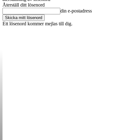
Återställ ditt lösenord
din e-postadress
Ett lösenord kommer mejlas till dig.
OM OSS
KONTAKT
ANNONSERA
STARTUP B
STARTA &
DRIVA