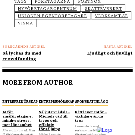
TAGS
FÖRETAGARNA
FORTNOX
NYFÖRETAGARCENTRUM
SKATTEVERKET
UNIONEN EGENFÖRETAGARE
VERKSAMT.SE
VISMA
FÖREGÅENDE ARTIKEL
NÄSTA ARTIKEL
Så lyckas du med
Ljudligt och ljuvligt
crowdfunding
MORE FROM AUTHOR
ENTREPRENÖRSKAP
ENTREPRENÖRSKAP
SPONSRAT INLÄGG
AI för
Sälj utan rädsla –
Rätt leverantör –
småföretagare:
Michels väg till
viktigare än du
mindre stress,
trygg och
tror
mer lönsamhet
effektiv
I samarbete med
försäljning
Alla pratar om AI. Men
verksamt.se När ditt
få förklarar det på ett
Michel Laporte
företag behöver köpa