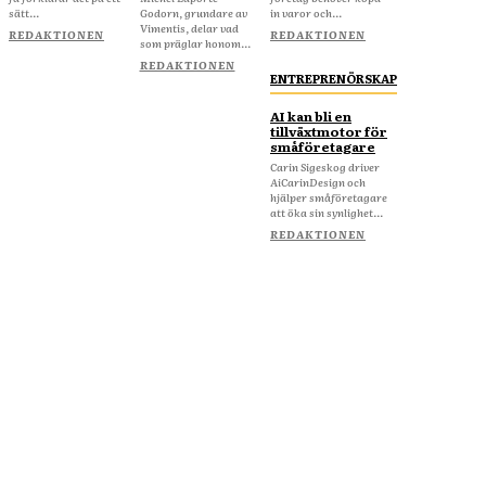
sätt...
Godorn, grundare av
in varor och...
Vimentis, delar vad
REDAKTIONEN
REDAKTIONEN
som präglar honom...
REDAKTIONEN
ENTREPRENÖRSKAP
AI kan bli en
tillväxtmotor för
småföretagare
Carin Sigeskog driver
AiCarinDesign och
hjälper småföretagare
att öka sin synlighet...
REDAKTIONEN