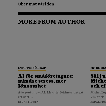
Uber mot världen
MORE FROM AUTHOR
ENTREPRENÖRSKAP
ENTREPRE
AI för småföretagare:
Sälj u
mindre stress, mer
Michel
lönsamhet
och ef
Alla pratar om AI. Men få förklarar det på
Michel La
ett sätt...
Vimentis,
REDAKTIONEN
REDAKTIO