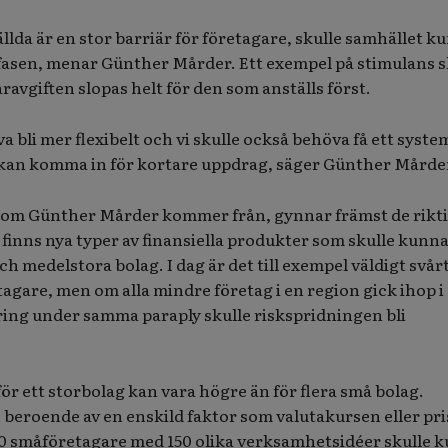
llda är en stor barriär för företagare, skulle samhället k
 fasen, menar Günther Mårder. Ett exempel på stimulans s
ravgiften slopas helt för den som anställs först.
a bli mer flexibelt och vi skulle också behöva få ett syste
n kan komma in för kortare uppdrag, säger Günther Mårde
 som Günther Mårder kommer från, gynnar främst de rikt
finns nya typer av finansiella produkter som skulle kunna
h medelstora bolag. I dag är det till exempel väldigt svårt
tagare, men om alla mindre företag i en region gick ihop i
ring under samma paraply skulle riskspridningen bli
ör ett storbolag kan vara högre än för flera små bolag.
n beroende av en enskild faktor som valutakursen eller pri
50 småföretagare med 150 olika verksamhetsidéer skulle 