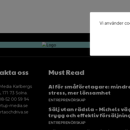
Vi använder coo
akta oss
Must Read
AI för småföretagare: mindr
Media Karlbergs
stress, mer lönsamhet
, 171 73 Solna.
08-52 00 59 94
ENTREPRENÖRSKAP
rtup-media.se
Sälj utan rädsla – Michels väg
rtaochdriva.se
trygg och effektiv försäljnin
ENTREPRENÖRSKAP