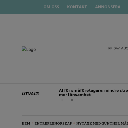
OM OSS
KONTAKT
ANNONSERA
STARTA
FRIDAY, AUG
& DRIVA
HEM
STARTUP BAR
EKONOMI
EN
AI för småföretagare: mindre stre
UTVALT:
mer lönsamhet
HEM
ENTREPRENÖRSKAP
NYTÄNK MED GÜNTHER MÅ