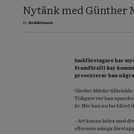
Nytänk med Günther 
By
Redaktionen
Småföretagare har myc
Framförallt har kommun
presenterar han några 
Günther Mårder
tillträdd
Tidigare var han sparek
år. När han nu tar klivet
– Att kunna bidra med det
eftersom många företagar