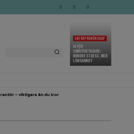
ENTREPRENÖRSKAP
AI FÖR
SMÅFÖRETAGARE:
MINDRE STRESS, MER
LÖNSAMHET
MARKNADSFÖRING
MORE
rantör – viktigare än du tror