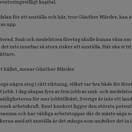
vesteringsvilligt kapital.
dslan för att anställa och här, tror Günther Mårder, kan s
tas upp.
iterad. Små och medelstora företag skulle kunna växa om
et inte innebar så stora risker att anställa. Här ska vi tit
ättare.
 det hållet, menar Günther Mårder.
gs några steg i rätt riktning, vilket var bra både för för
tt jobb. I dag skapas fyra av fem jobb av små- och medelsto
öjligheterna för mer jobbtillväxt, Sverige är inte ett lan
svensk arbetskraft. Rent konkret ligger den största potent
samma och har väldiga arbetstoppar där de måste säga nej
iskerna med att anställa är det många som undviker det in i