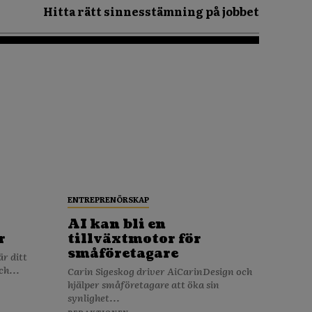
Hitta rätt sinnesstämning på jobbet
ENTREPRENÖRSKAP
AI kan bli en
r
tillväxtmotor för
småföretagare
ch...
Carin Sigeskog driver AiCarinDesign och
hjälper småföretagare att öka sin
synlighet...