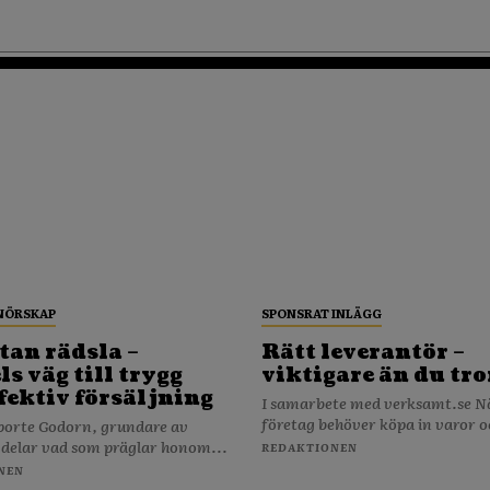
NÖRSKAP
SPONSRAT INLÄGG
tan rädsla –
Rätt leverantör –
s väg till trygg
viktigare än du tro
fektiv försäljning
I samarbete med verksamt.se När ditt
företag behöver köpa in varor o
porte Godorn, grundare av
 delar vad som präglar honom...
REDAKTIONEN
NEN