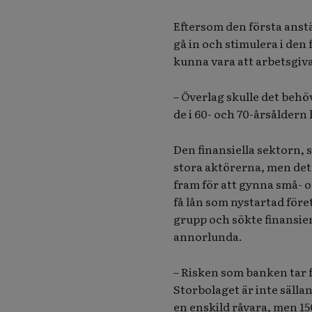
Eftersom den första anstä
gå in och stimulera i den
kunna vara att arbetsgiva
– Överlag skulle det behöv
de i 60- och 70-årsålder
Den finansiella sektorn,
stora aktörerna, men det 
fram för att gynna små- oc
få lån som nystartad före
grupp och sökte finansie
annorlunda.
– Risken som banken tar f
Storbolaget är inte sälla
en enskild råvara, men 1