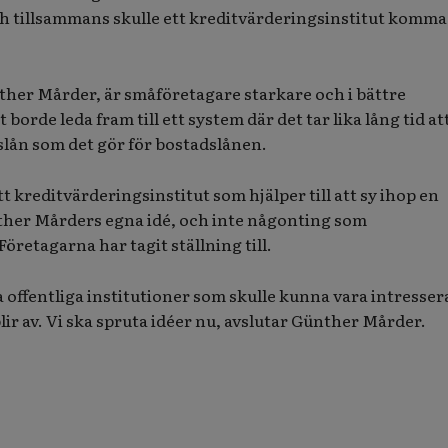
och tillsammans skulle ett kreditvärderingsinstitut komma
er Mårder, är småföretagare starkare och i bättre
borde leda fram till ett system där det tar lika lång tid at
gslån som det gör för bostadslånen.
t kreditvärderingsinstitut som hjälper till att sy ihop en
her Mårders egna idé, och inte någonting som
retagarna har tagit ställning till.
a offentliga institutioner som skulle kunna vara intresser
 blir av. Vi ska spruta idéer nu, avslutar Günther Mårder.