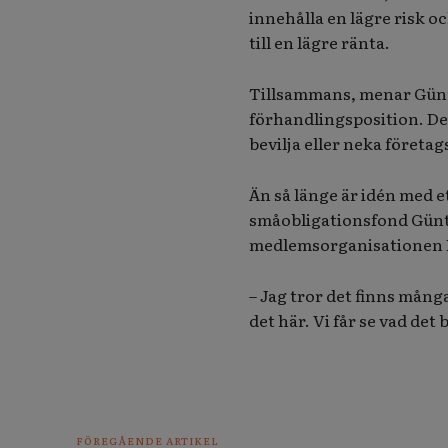
innehålla en lägre risk 
till en lägre ränta.
Tillsammans, menar Günth
förhandlingsposition. Det 
bevilja eller neka företa
Än så länge är idén med et
småobligationsfond Günt
medlemsorganisationen Fö
– Jag tror det finns mång
det här. Vi får se vad det
FÖREGÅENDE ARTIKEL