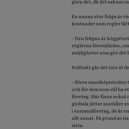
göra det, då det saknas in
En annan stor fråga är rä
kostnader som regler lät
– Den frågan är högprior
reglerna förenklades, om d
möjligheter som gör det l
Politiskt går det inte åt
– Förra mandatperioden to
och för dem som vill ha e
företag. Här finns också m
globala jättar anställer 
i enmansföretag, de är en
allt annat. På grund av r
sista.