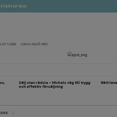
STARTUP BOX
UST 7, 2026
LOGGA IN/GÅ MED
TREPRENÖRSKAP
FÖRSÄLJNING
INSPIRATION
ss,
Sälj utan rädsla – Michels väg till trygg
Rätt leve
och effektiv försäljning
RDER