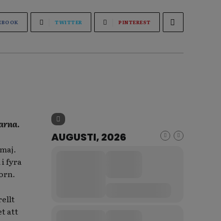
EBOOK
TWITTER
PINTEREST
arna
.
AUGUSTI, 2026
 maj.
a
i fyra
orn.
ellt
t att