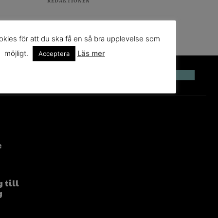
REDAKTIONEN
kies för att du ska få en så bra upplevelse som
möjligt.
Läs mer
Acceptera
e
 till
g