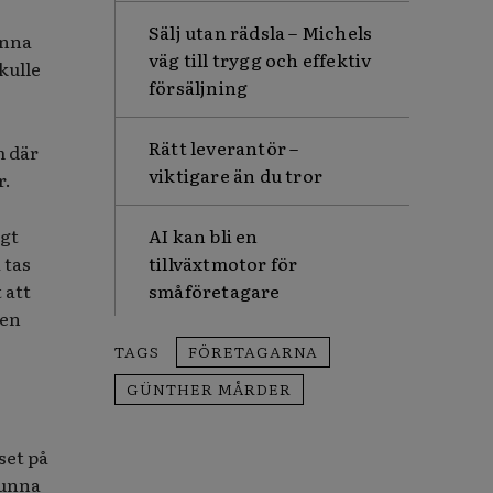
Sälj utan rädsla – Michels
unna
väg till trygg och effektiv
kulle
försäljning
Rätt leverantör –
m där
viktigare än du tror
r.
igt
AI kan bli en
 tas
tillväxtmotor för
 att
småföretagare
 en
TAGS
FÖRETAGARNA
GÜNTHER MÅRDER
set på
kunna