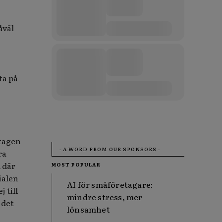
åväl
ta på
etagen
- A WORD FROM OUR SPONSORS -
ra
d där
MOST POPULAR
ialen
AI för småföretagare:
 till
mindre stress, mer
 det
lönsamhet