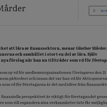
Mårder
FAC
ket att lära av finanssektorn, menar
Günther Mårder.
erna och samhället i stort en del av lära. Själv
nya förslag när han nu tillträder som vd för
Företag
e som ny vd för medlemsorganisationen
Företagarna
den 21
onom på
Nordnet
och innan det var han vd för
Aktiespararn
 in som vd för Företagarna är det med idéer från finanssekt
 finansiella perspektivet är viktigt för företagandet gener
e som vill expandera sina verksamheter inte får möjlighe