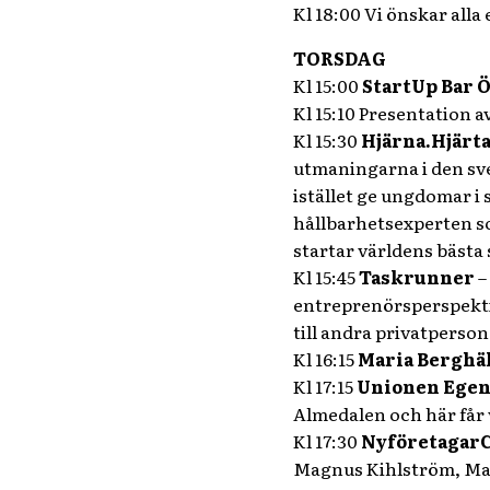
Kl 18:00 Vi önskar alla 
TORSDAG
Kl 15:00
StartUp Bar 
Kl 15:10 Presentation a
Kl 15:30
Hjärna.Hjärt
utmaningarna i den sv
istället ge ungdomar i
hållbarhetsexperten so
startar världens bästa
Kl 15:45
Taskrunner
–
entreprenörsperspekti
till andra privatperso
Kl 16:15
Maria Berghä
Kl 17:15
Unionen Egen
Almedalen och här får 
Kl 17:30
Nyföretagar
Magnus Kihlström, Make