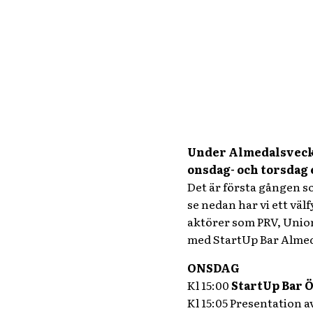
Under Almedalsvecka
onsdag- och torsdag e
Det är första gången 
se nedan har vi ett väl
aktörer som PRV, Unio
med StartUp Bar Alme
ONSDAG
Kl 15:00
StartUp Bar 
Kl 15:05 Presentation a