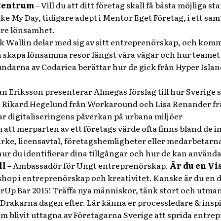
Centrum
– Vill du att ditt företag skall få bästa möjlig
 My Day, tidigare adept i Mentor Eget Företag, i ett sa
ttre lönsamhet.
ik Wallin delar med sig av sitt entreprenörskap, och kom
kapa lönsamma resor längst våra vägar och hur teamet på
ndarna av Codarica berättar hur de gick från Hyper Isla
n Eriksson presenterar Almegas förslag till hur Sverige s
– Rikard Hegelund från Workaround och Lisa Renander fr
ar digitaliseringens påverkan på urbana miljöer
u att merparten av ett företags värde ofta finns bland de 
rke, licensavtal, företagshemligheter eller medarbetarn
r du identifierar dina tillgångar och hur de kan använda
ll
– Ambassadör för Ungt entreprenörskap.
Är du en Vi
hop i entreprenörskap och kreativitet. Kanske är du en de
rUp Bar 2015! Träffa nya människor, tänk stort och utman
-Drakarna dagen efter. Lär känna er processledare & inspi
 blivit uttagna av Företagarna Sverige att sprida entre