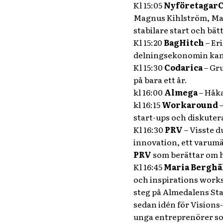
Kl 15:05
Nyföretagar
Magnus Kihlström, Make
stabilare start och bä
Kl 15:20
BagHitch
– Er
delningsekonomin kan s
Kl 15:30
Codarica
– Gru
på bara ett år.
kl 16:00
Almega
– Håka
kl 16:15
Workaround
start-ups och diskuter
Kl 16:30
PRV
– Visste d
innovation, ett varumä
PRV
som berättar om hu
Kl 16:45
Maria Berghä
och inspirations works
steg på Almedalens Sta
sedan idén för Visions
unga entreprenörer som