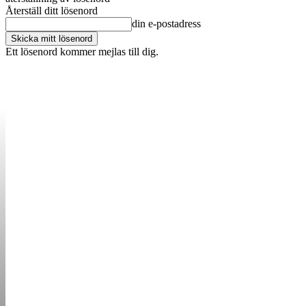
Återställ ditt lösenord
din e-postadress
Ett lösenord kommer mejlas till dig.
OM OSS
KONTAKT
ANNONSERA
STARTUP B
STARTA &
DRIVA