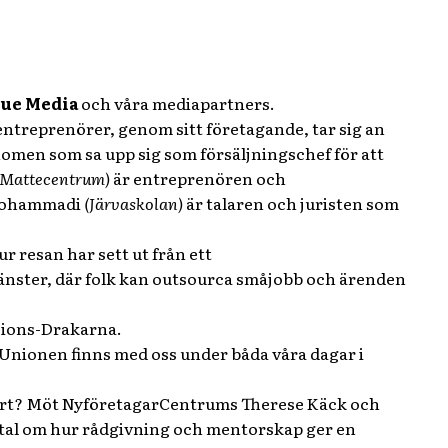
ue Media
och våra mediapartners.
entreprenörer, genom sitt företagande, tar sig an
nomen som sa upp sig som försäljningschef för att
(Mattecentrum)
är entreprenören och
d Mohammadi
(Järvaskolan)
är talaren och juristen som
r resan har sett ut från ett
änster, där folk kan outsourca småjobb och ärenden
isions-Drakarna.
Unionen finns med oss under båda våra dagar i
a start? Möt NyföretagarCentrums Therese Käck och
mtal om hur rådgivning och mentorskap ger en