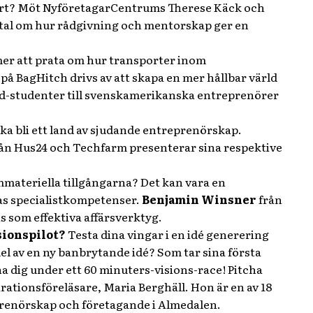
a start? Möt NyföretagarCentrums Therese Käck och
mtal om hur rådgivning och mentorskap ger en
mer att prata om hur transporter inom
 BagHitch drivs av att skapa en mer hållbar värld
nd-studenter till svenskamerikanska entreprenörer
ka bli ett land av sjudande entreprenörskap.
ån Hus24 och Techfarm presenterar sina respektive
immateriella tillgångarna? Det kan vara en
as specialistkompetenser.
Benjamin Winsner
från
s som effektiva affärsverktyg.
sionspilot?
Testa dina vingar i en idé generering
l av en ny banbrytande idé? Som tar sina första
a dig under ett 60 minuters-visions-race! Pitcha
rationsföreläsare, Maria Berghäll. Hon är en av 18
prenörskap och företagande i Almedalen.