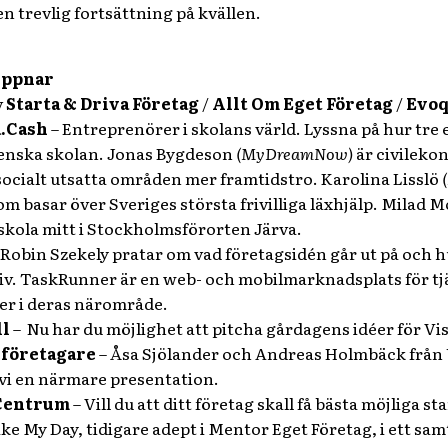
en trevlig fortsättning på kvällen.
Öppnar
v
Starta & Driva Företag
/
Allt Om Eget Företag
/
Evoq
a.Cash
– Entreprenörer i skolans värld. Lyssna på hur tre 
enska skolan. Jonas Bygdeson
(MyDreamNow)
är civileko
 socialt utsatta områden mer framtidstro. Karolina Lisslö
m basar över Sveriges största frivilliga läxhjälp. Mila
 skola mitt i Stockholmsförorten Järva.
 Robin Szekely pratar om vad företagsidén går ut på och hu
v. TaskRunner är en web- och mobilmarknadsplats för tj
ner i deras närområde.
ll
– Nu har du möjlighet att pitcha gårdagens idéer för V
företagare
– Åsa Sjölander och Andreas Holmbäck från 
vi en närmare presentation.
Centrum
– Vill du att ditt företag skall få bästa möjlig
 My Day, tidigare adept i Mentor Eget Företag, i ett sa