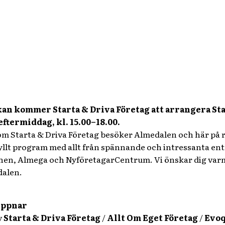
n kommer Starta & Driva Företag att arrangera Sta
ftermiddag, kl. 15.00–18.00.
som Starta & Driva Företag besöker Almedalen och här på
fyllt program med allt från spännande och intressanta ent
nen, Almega och NyföretagarCentrum. Vi önskar dig varm
dalen.
Öppnar
v
Starta & Driva Företag
/
Allt Om Eget Företag
/
Evoq