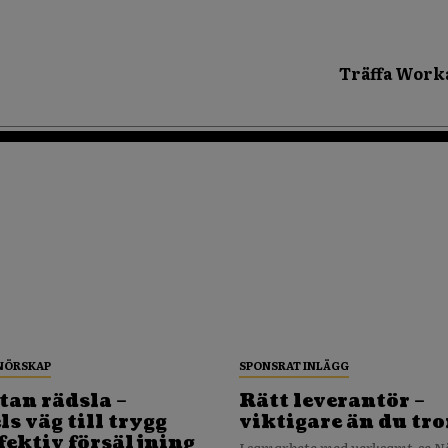
Träffa Work
NÖRSKAP
SPONSRAT INLÄGG
tan rädsla –
Rätt leverantör –
s väg till trygg
viktigare än du tro
fektiv försäljning
I samarbete med verksamt.se När ditt