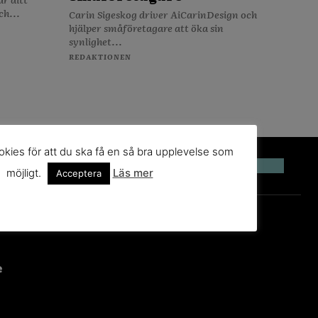
ch...
Carin Sigeskog driver AiCarinDesign och
hjälper småföretagare att öka sin
synlighet...
REDAKTIONEN
kies för att du ska få en så bra upplevelse som
möjligt.
Läs mer
Acceptera
e