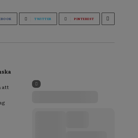
EBOOK
TWITTER
PINTEREST
nska
 att
ag