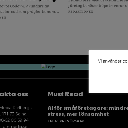
företag behöver köpa in varor o
porte Godorn, grundare av
 delar vad som präglar honom...
REDAKTIONEN
NEN
Vi använder coo
akta oss
Must Read
AI för småföretagare: mindr
Media Karlbergs
stress, mer lönsamhet
, 171 73 Solna.
08-52 00 59 94
ENTREPRENÖRSKAP
rtup-media.se