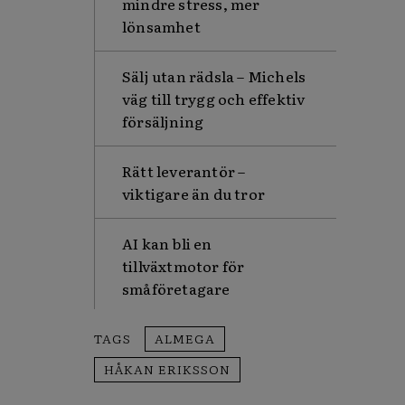
mindre stress, mer
lönsamhet
Sälj utan rädsla – Michels
väg till trygg och effektiv
försäljning
Rätt leverantör –
viktigare än du tror
AI kan bli en
tillväxtmotor för
småföretagare
TAGS
ALMEGA
HÅKAN ERIKSSON