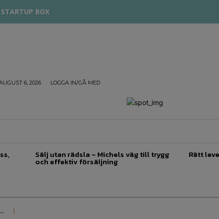
STARTUP BOX
AUGUST 6, 2026
LOGGA IN/GÅ MED
TREPRENÖRSKAP
FÖRSÄLJNING
INSPIRATION
ss,
Sälj utan rädsla – Michels väg till trygg
Rätt leve
och effektiv försäljning
..