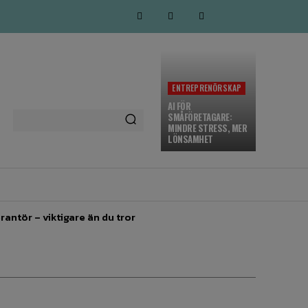
ENTREPRENÖRSKAP
AI FÖR
SMÅFÖRETAGARE:
MINDRE STRESS, MER
LÖNSAMHET
MARKNADSFÖRING
MORE
rantör – viktigare än du tror