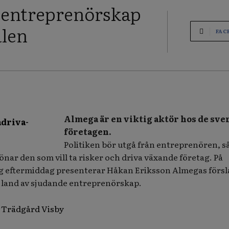
 entreprenörskap
alen
FAC
Almega är en viktig aktör hos de sve
företagen.
Politiken bör utgå från entreprenören, så
önar den som vill ta risker och driva växande företag. På
g eftermiddag presenterar Håkan Eriksson Almegas försl
tt land av sjudande entreprenörskap.
 Trädgård Visby