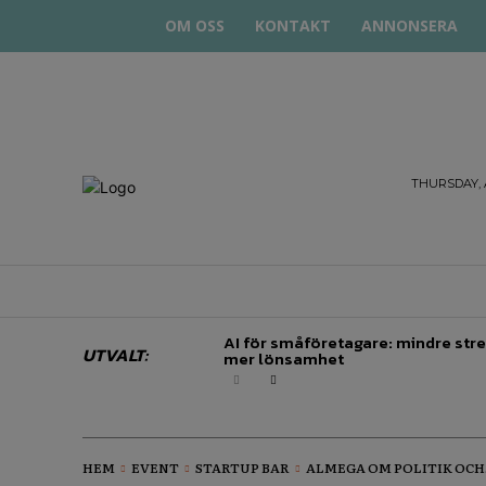
OM OSS
KONTAKT
ANNONSERA
STARTA
THURSDAY, 
& DRIVA
HEM
STARTUP BAR
EKONOMI
EN
AI för småföretagare: mindre stre
UTVALT:
mer lönsamhet
HEM
EVENT
STARTUP BAR
ALMEGA OM POLITIK OCH.