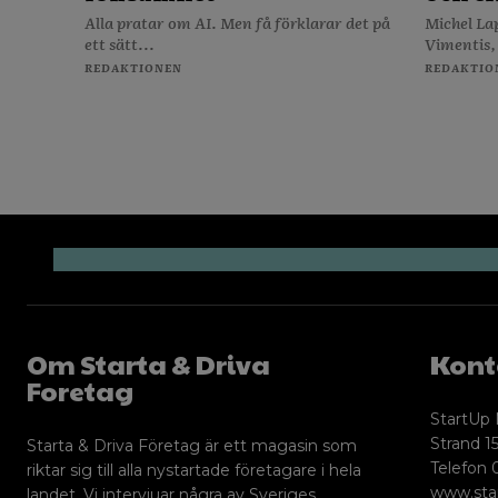
Alla pratar om AI. Men få förklarar det på
Michel La
ett sätt...
Vimentis,
REDAKTIONEN
REDAKTIO
Om Starta & Driva
Kont
Foretag
StartUp 
Strand 15
Starta & Driva Företag är ett magasin som
Telefon 
riktar sig till alla nystartade företagare i hela
www.sta
landet. Vi intervjuar några av Sveriges