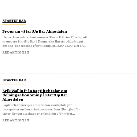
STARTUP BAR
Program – StartUp Bar Almedalen
Under Almedalsveckan kommer Starta & Driva Företag att
arrangera StartUp Bar i Donnerska Husets trädgård på
onsdag- och torsdag eftermiddag, kl. 15.00–18.00. Det är...
REDAKTIONEN
STARTUP BAR
Erik Wallin från BagHitch talar om
delningsekonomin på StartUp Bar
Almedalen
BagHitch är Sveriges största marknadsplats för
transporter mellan privatpersoner. Som Uber, fast för
varor. Genom att skapa en enkel tjänst för mötet...
REDAKTIONEN