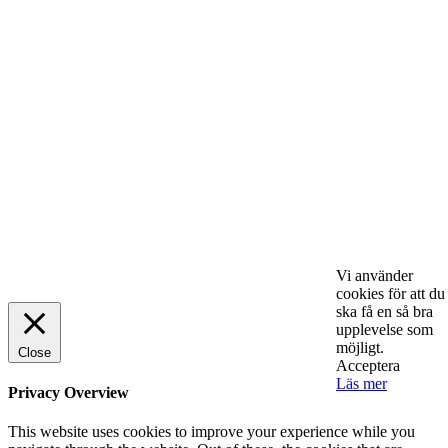
lönsamhet
ENTREPRENÖRSKAP
Sälj utan rädsla – Michels väg till trygg och
effektiv försäljning
ENTREPRENÖRSKAP
Rätt leverantör – viktigare än du tror
SPONSRAT INLÄGG
© 2025 StartUp Media. All Rights Reserved.
Vi använder
cookies för att du
ska få en så bra
upplevelse som
möjligt.
Close
Acceptera
Läs mer
Privacy Overview
This website uses cookies to improve your experience while you