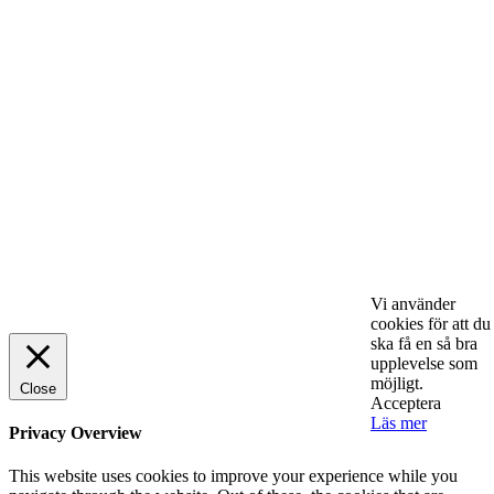
lönsamhet
ENTREPRENÖRSKAP
Sälj utan rädsla – Michels väg till trygg och
effektiv försäljning
ENTREPRENÖRSKAP
Rätt leverantör – viktigare än du tror
SPONSRAT INLÄGG
© 2025 StartUp Media. All Rights Reserved.
Vi använder
cookies för att du
ska få en så bra
upplevelse som
möjligt.
Close
Acceptera
Läs mer
Privacy Overview
This website uses cookies to improve your experience while you