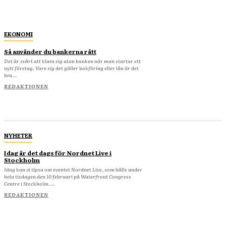
EKONOMI
Så använder du bankerna rätt
Det är svårt att klara sig utan banken när man startar ett
nytt företag. Vare sig det gäller bokföring eller lån är det
bra...
REDAKTIONEN
NYHETER
Idag är det dags för Nordnet Live i
Stockholm
Idag kan vi tipsa om eventet Nordnet Live, som hålls under
hela tisdagen den 10 februari på Waterfront Congress
Centre i Stockholm....
REDAKTIONEN