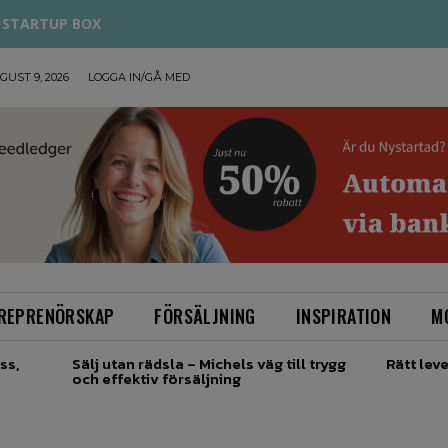
STARTUP BOX
UST 9, 2026
LOGGA IN/GÅ MED
REPRENÖRSKAP
FÖRSÄLJNING
INSPIRATION
M
ss,
Sälj utan rädsla – Michels väg till trygg
Rätt leve
och effektiv försäljning