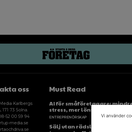
akta oss
Must Read
AI för småföretagare: mindr
Media Karlbergs
stress, mer lönsamhet
, 171 73 Solna.
Vi använder coo
08-52 00 59 94
ENTREPRENÖRSKAP
rtup-media.se
Sälj utan rädsla – Michels väg
rtaochdriva.se