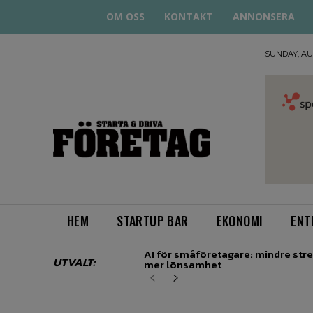
OM OSS
KONTAKT
ANNONSERA
SUNDAY, AUG
STARTA
& DRIVA
HEM
STARTUP BAR
EKONOMI
ENT
AI för småföretagare: mindre stre
UTVALT:
mer lönsamhet