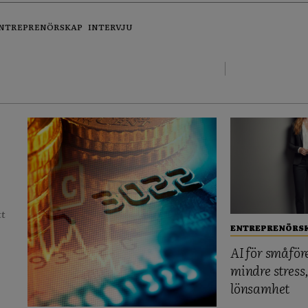
NTREPRENÖRSKAP
INTERVJU
tt
ENTREPRENÖRS
AI för småför
mindre stress
lönsamhet