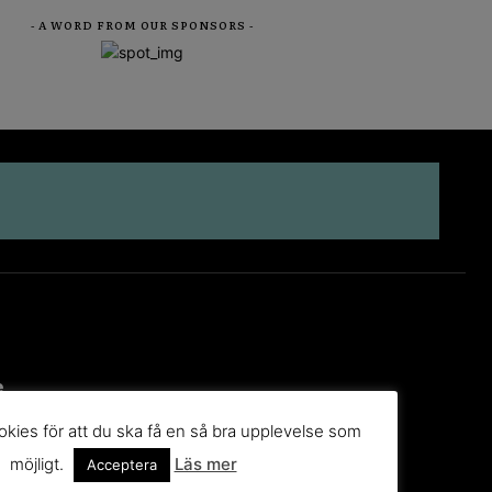
- A WORD FROM OUR SPONSORS -
e
kies för att du ska få en så bra upplevelse som
möjligt.
Läs mer
Acceptera
 till