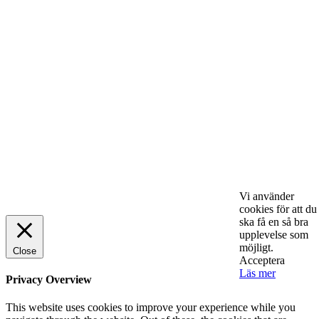
lönsamhet
ENTREPRENÖRSKAP
Sälj utan rädsla – Michels väg till trygg och
effektiv försäljning
ENTREPRENÖRSKAP
Rätt leverantör – viktigare än du tror
SPONSRAT INLÄGG
© 2025 StartUp Media. All Rights Reserved.
Vi använder
cookies för att du
ska få en så bra
upplevelse som
möjligt.
Close
Acceptera
Läs mer
Privacy Overview
This website uses cookies to improve your experience while you