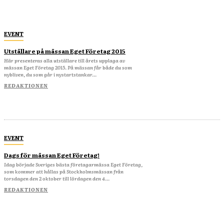
EVENT
Utställare på mässan Eget Företag 2015
Här presenteras alla utställare till årets upplaga av
mässan Eget Företag 2015. På mässan får både du som
nybliven, du som går i nystartstankar...
REDAKTIONEN
EVENT
Dags för mässan Eget Företag!
Idag började Sveriges bästa företagarmässa Eget Företag,
som kommer att hållas på Stockholmsmässan från
torsdagen den 2 oktober till lördagen den 4...
REDAKTIONEN