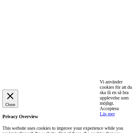
lönsamhet
ENTREPRENÖRSKAP
Sälj utan rädsla – Michels väg till trygg och
effektiv försäljning
ENTREPRENÖRSKAP
Rätt leverantör – viktigare än du tror
SPONSRAT INLÄGG
© 2025 StartUp Media. All Rights Reserved.
Vi använder
cookies för att du
ska få en så bra
upplevelse som
möjligt.
Close
Acceptera
Läs mer
Privacy Overview
This website uses cookies to improve your experience while you