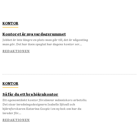
KONTOR
Kontoret är nya vardagsrummet
Jobbet är inte längre en plats man går till, det är någonting
man gör. Det har även speglat hur dagens kontor ser...
REDAKTIONEN
KONTOR
Så får du ett bra hjärnkontor
Ett ogenomtänkt kontor försämrar människors arbetsliv.
Det visar inredningsdesignern Isabelle Sjövall och
hjärnforskaren Katarina Gospic i en ny bok om hur du
inreder för...
REDAKTIONEN