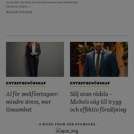
trend där det man kan åstadkomma med händerna
värderas högre...
REDAKTIONEN
ENTREPRENÖRSKAP
ENTREPRENÖRSKAP
AI för småföretagare:
Sälj utan rädsla –
mindre stress, mer
Michels väg till trygg
lönsamhet
och effektiv försäljning
- A WORD FROM OUR SPONSORS -