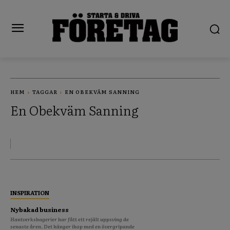
HEM
TAGGAR
EN OBEKVÄM SANNING
En Obekväm Sanning
INSPIRATION
Nybakad business
Hantverksbagerier har fått ett rejält uppsving de
senaste åren. Det hänger ihop med en övergripande