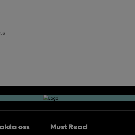
iva
akta oss
Must Read