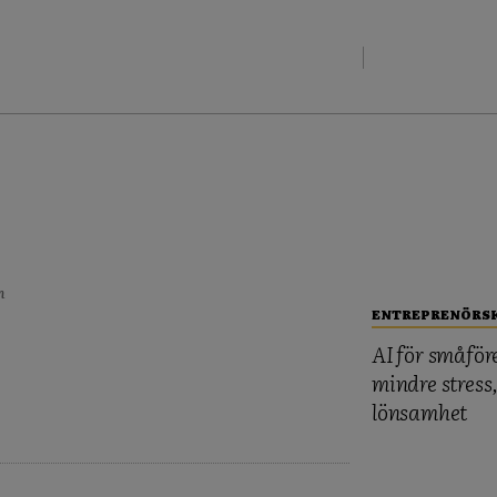
ENTREPRENÖRS
AI för småför
mindre stress
lönsamhet