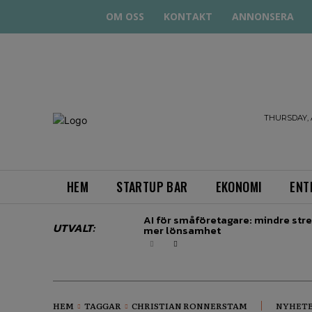
OM OSS
KONTAKT
ANNONSERA
STARTA
THURSDAY, 
& DRIVA
HEM
STARTUP BAR
EKONOMI
ENT
AI för småföretagare: mindre stre
UTVALT:
mer lönsamhet
HEM
TAGGAR
CHRISTIAN RONNERSTAM
NYHET