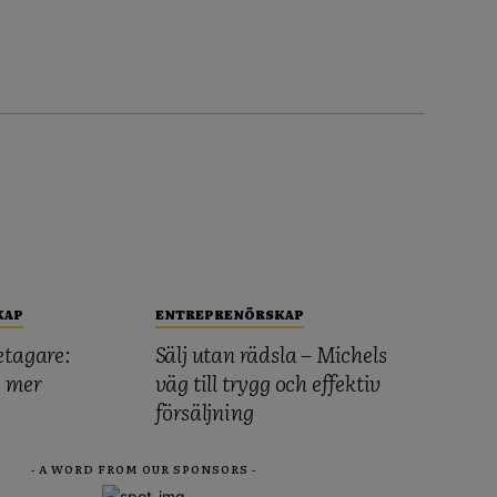
KAP
ENTREPRENÖRSKAP
etagare:
Sälj utan rädsla – Michels
, mer
väg till trygg och effektiv
försäljning
- A WORD FROM OUR SPONSORS -