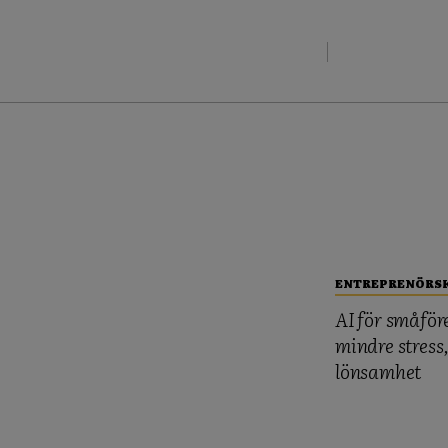
ENTREPRENÖRS
AI för småför
mindre stress
lönsamhet