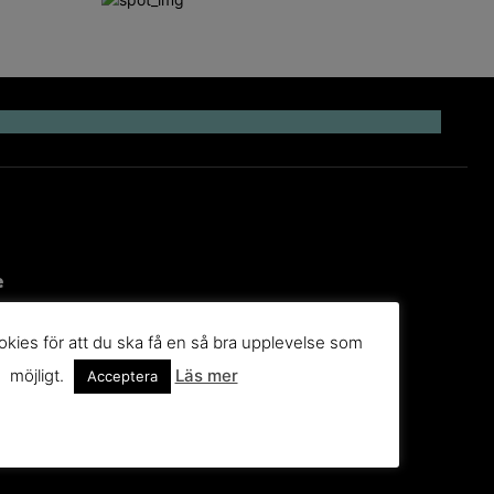
e
kies för att du ska få en så bra upplevelse som
 till
möjligt.
Läs mer
Acceptera
g
n du