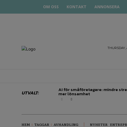
OM OSS
KONTAKT
ANNONSERA
STARTA
THURSDAY, 
& DRIVA
HEM
STARTUP BAR
EKONOMI
EN
AI för småföretagare: mindre stre
UTVALT:
mer lönsamhet
HEM
TAGGAR
AVHANDLING
NYHETER
ENTREP