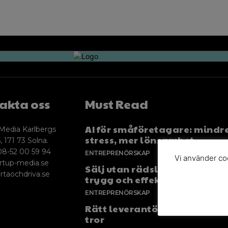
akta oss
Must Read
AI för småföretagare: mindr
Media Karlbergs
stress, mer lönsamhet
, 171 73 Solna.
08-52 00 59 94
ENTREPRENÖRSKAP
Vi använder coo
rtup-media.se
Sälj utan rädsla – Michels väg
rtaochdriva.se
trygg och effektiv försäljnin
ENTREPRENÖRSKAP
Rätt leverantör – viktigare ä
tror