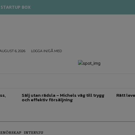
STARTUP BOX
AUGUST 6, 2026
LOGGA IN/GÅ MED
TREPRENÖRSKAP
FÖRSÄLJNING
INSPIRATION
ss,
Sälj utan rädsla – Michels väg till trygg
Rätt leve
och effektiv försäljning
RENÖRSKAP
INTERVJU