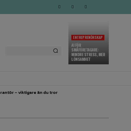
ENTREPRENÖRSKAP
AI FÖR
SMÅFÖRETAGARE:
MINDRE STRESS, MER
LÖNSAMHET
MARKNADSFÖRING
MORE
rantör – viktigare än du tror