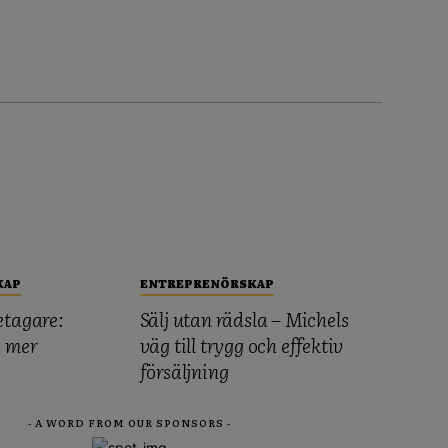
KAP
ENTREPRENÖRSKAP
etagare:
Sälj utan rädsla – Michels
, mer
väg till trygg och effektiv
försäljning
- A WORD FROM OUR SPONSORS -