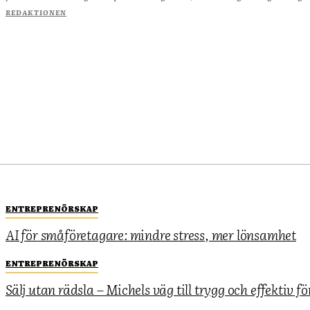
REDAKTIONEN
ENTREPRENÖRSKAP
AI för småföretagare: mindre stress, mer lönsamhet
ENTREPRENÖRSKAP
Sälj utan rädsla – Michels väg till trygg och effektiv fö