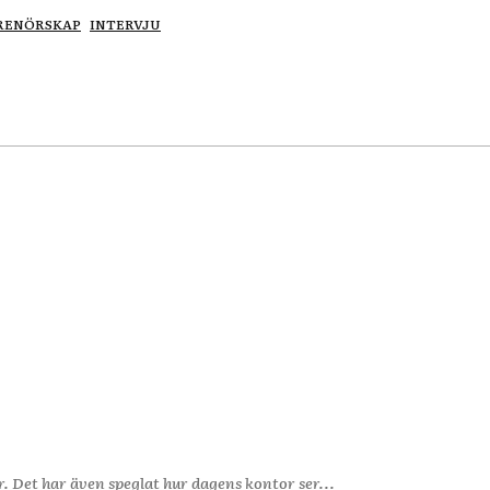
RENÖRSKAP
INTERVJU
ill, det är någonting man gör. Det har även speglat hur dagens kontor ser...