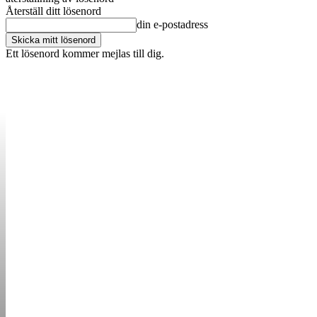
Återställ ditt lösenord
din e-postadress
Ett lösenord kommer mejlas till dig.
OM OSS
KONTAKT
ANNONSERA
STARTUP B
STARTA &
DRIVA