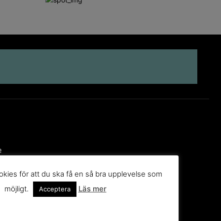
e
kies för att du ska få en så bra upplevelse som
 till
möjligt.
Läs mer
Acceptera
g