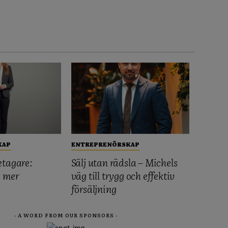
KAP
ENTREPRENÖRSKAP
etagare:
Sälj utan rädsla – Michels
, mer
väg till trygg och effektiv
försäljning
- A WORD FROM OUR SPONSORS -