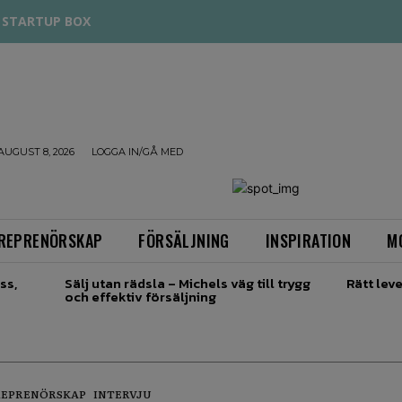
STARTUP BOX
AUGUST 8, 2026
LOGGA IN/GÅ MED
REPRENÖRSKAP
FÖRSÄLJNING
INSPIRATION
M
ss,
Sälj utan rädsla – Michels väg till trygg
Rätt leve
och effektiv försäljning
EPRENÖRSKAP
INTERVJU