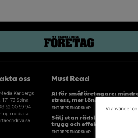
akta oss
Must Read
AI för småföretagare: mindr
Media Karlbergs
stress, mer lönsamhet
, 171 73 Solna.
08-52 00 59 94
ENTREPRENÖRSKAP
Vi använder coo
rtup-media.se
Sälj utan rädsla – Michels väg
rtaochdriva.se
trygg och effektiv försäljnin
ENTREPRENÖRSKAP