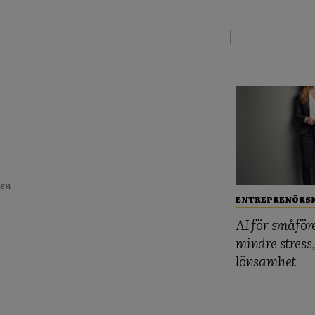
 en
ENTREPRENÖRS
AI för småför
mindre stress
lönsamhet