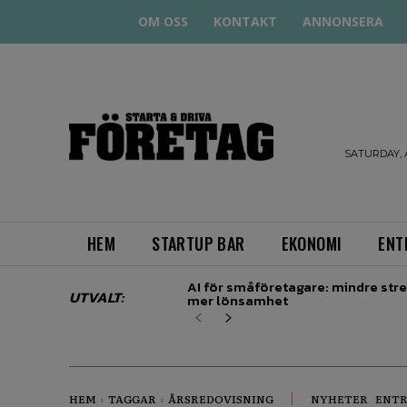
OM OSS
KONTAKT
ANNONSERA
STARTA
& DRIVA
SATURDAY, 
HEM
STARTUP BAR
EKONOMI
ENT
AI för småföretagare: mindre stre
UTVALT:
mer lönsamhet
HEM
TAGGAR
ÅRSREDOVISNING
NYHETER
ENTR