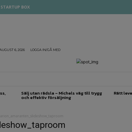
STARTUP BOX
AUGUST 6, 2026
LOGGA IN/GÅ MED
TREPRENÖRSKAP
FÖRSÄLJNING
INSPIRATION
ss,
Sälj utan rädsla – Michels väg till trygg
Rätt leve
och effektiv försäljning
larion_amaranten_slideshow_taproom
ideshow_taproom