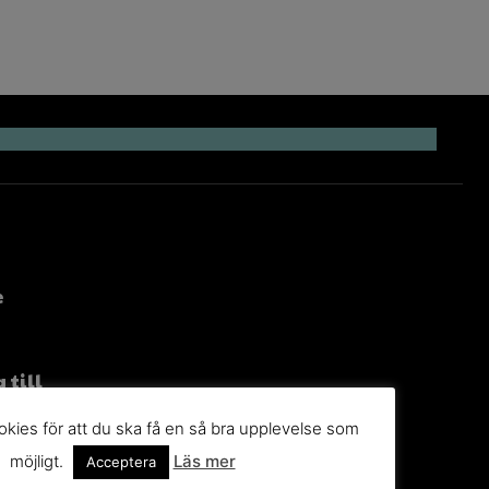
e
 till
g
kies för att du ska få en så bra upplevelse som
möjligt.
Läs mer
n du
Acceptera