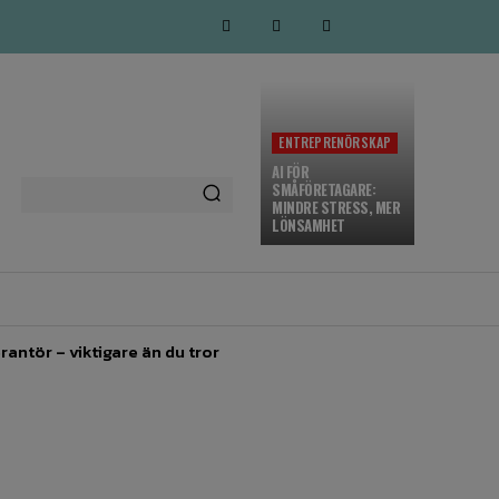
ENTREPRENÖRSKAP
AI FÖR
SMÅFÖRETAGARE:
MINDRE STRESS, MER
LÖNSAMHET
MARKNADSFÖRING
MORE
rantör – viktigare än du tror