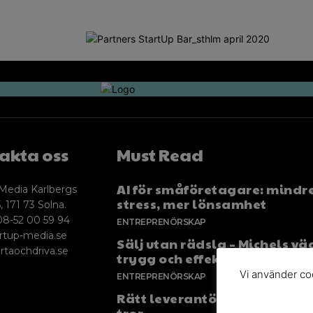
akta oss
Must Read
AI för småföretagare: mindr
Media Karlbergs
stress, mer lönsamhet
, 171 73 Solna.
08-52 00 59 94
ENTREPRENÖRSKAP
rtup-media.se
Sälj utan rädsla – Michels väg
rtaochdriva.se
trygg och effektiv försäljnin
Vi använder coo
ENTREPRENÖRSKAP
Rätt leverantör – viktigare ä
tror