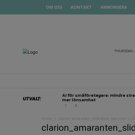
OM OSS
KONTAKT
ANNONSERA
STARTA
THURSDAY, 
& DRIVA
HEM
STARTUP BAR
EKONOMI
EN
AI för småföretagare: mindre stre
UTVALT:
mer lönsamhet
Home
clarion_amaranten_slideshow_taproom
c
clarion_amaranten_sl