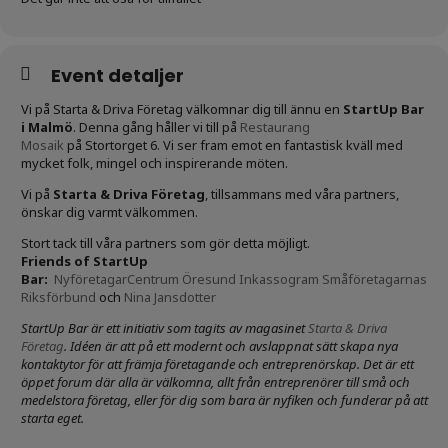
Event detaljer
Vi på Starta & Driva Företag välkomnar dig till ännu en
StartUp Bar
i Malmö
.
Denna gång håller vi till på
Restaurang
Mosaik
på Stortorget 6. Vi ser fram emot en fantastisk kväll med
mycket folk, mingel och inspirerande möten.
Vi på
Starta & Driva Företag
, tillsammans med våra partners,
önskar dig varmt välkommen.
Stort tack till våra partners som gör detta möjligt.
Friends of StartUp
Bar:
NyföretagarCentrum Öresund
Inkassogram
Småföretagarnas
Riksförbund
och
Nina Jansdotter
StartUp Bar är ett initiativ som tagits av magasinet
Starta & Driva
Företag
. Idéen är att på ett modernt och avslappnat sätt skapa nya
kontaktytor för att främja företagande och entreprenörskap. Det är ett
öppet forum där alla är välkomna, allt från entreprenörer till små och
medelstora företag, eller för dig som bara är nyfiken och funderar på att
starta eget.