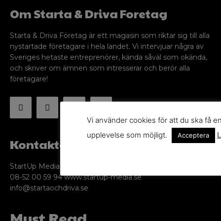
Om Starta & Driva Foretag
Starta & Driva Företag är ett magasin som riktar sig till alla
nystartade företagare i hela landet. Vi intervjuar några av
Sveriges hetaste entreprenörer, kända såväl som okända,
och skriver om ämnen som intresserar och berör alla
företagare!
Vi använder cookies för att du ska få e
upplevelse som möjligt.
L
Acceptera
Kontakta oss
StartUp Media Karlbergs Strand 15, 171 73 Solna. Telefon
08-52 00 59 94 www.startup-media.se
info@startaochdriva.se
Must Read