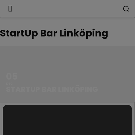
StartUp Bar Linköping
05
DEC
STARTUP BAR LINKÖPING