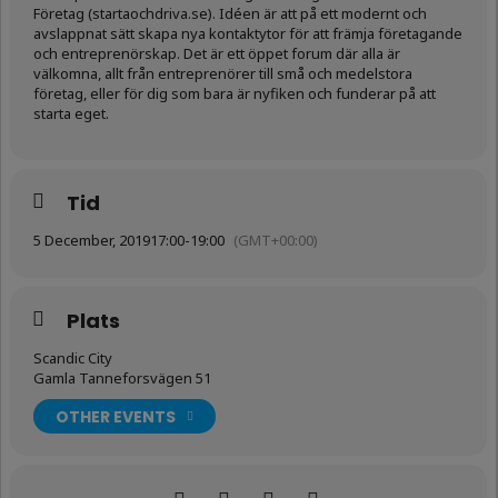
Företag (startaochdriva.se). Idéen är att på ett modernt och
avslappnat sätt skapa nya kontaktytor för att främja företagande
och entreprenörskap. Det är ett öppet forum där alla är
välkomna, allt från entreprenörer till små och medelstora
företag, eller för dig som bara är nyfiken och funderar på att
starta eget.
Tid
5 December, 2019
17:00
-
19:00
(GMT+00:00)
Plats
Scandic City
Gamla Tanneforsvägen 51
OTHER EVENTS