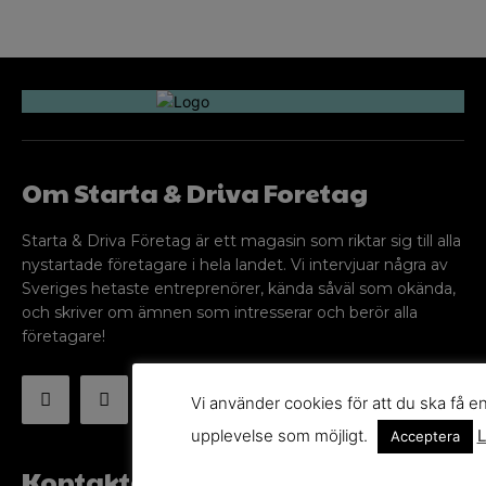
Om Starta & Driva Foretag
Starta & Driva Företag är ett magasin som riktar sig till alla
nystartade företagare i hela landet. Vi intervjuar några av
Sveriges hetaste entreprenörer, kända såväl som okända,
och skriver om ämnen som intresserar och berör alla
företagare!
Vi använder cookies för att du ska få e
upplevelse som möjligt.
L
Acceptera
Kontakta oss