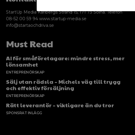
StartUp Media Karlbergs Strand 15, 171 73 Solna. Telefon
08-52 00 59 94 www.startup-media.se
info@startaochdriva.se
Must Read
AI för småföretagare: mindre stress, mer
lönsamhet
ENTREPRENÖRSKAP
Sälj utan rädsla – Michels väg till trygg
och effektiv försäljning
ENTREPRENÖRSKAP
Rätt leverantör – viktigare än du tror
SPONSRAT INLÄGG