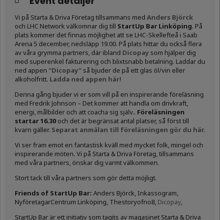
Event detaljer
Vi på Starta & Driva Företag tillsammans med
Anders Björck
och
LHC Network
välkomnar dig till
StartUp Bar Linköping
. På
plats kommer det finnas m
öjlighet att se LHC-Skellefteå i Saab
Arena 5 december, nedsläpp 19.00.
På plats hittar du också flera
av våra grymma partners, där ibland
Dicopay
som hjälper dig
med superenkel fakturering och blixtsnabb betalning. Laddar du
ned appen
“Dicopay”
så bjuder de på ett glas öl/vin eller
alkoholfritt.
Ladda ned appen här!
Denna gång bjuder vi er som vill på en inspirerande föreläsning
med Fredrik Johnson – Det kommer att handla om drivkraft,
energi, målbilder och att coacha sig själv..
Föreläsningen
startar 16.30
och det är begränsat antal platser, så först till
kvarn gäller.
Separat anmälan till föreläsningen gör du här.
Vi ser fram emot en fantastisk kväll med mycket folk, mingel och
inspirerande möten. Vi på Starta & Driva Företag, tillsammans
med våra partners, önskar dig varmt välkommen.
Stort tack till våra partners som gör detta möjligt.
Friends of StartUp Bar:
Anders Björck, Inkassogram,
NyföretagarCentrum Linköping, Thestoryofno8,
Dicopay
,
StartUp Bar är ett initiativ som tagits av magasinet Starta & Driva