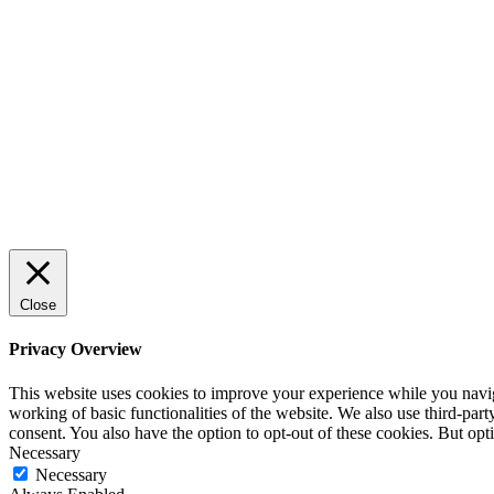
Sälj utan rädsla – Michels väg till
trygg och effektiv försäljning
ENTREPRENÖRSKAP
Rätt leverantör – viktigare än du tror
SPONSRAT INLÄGG
Close
Privacy Overview
This website uses cookies to improve your experience while you navigat
working of basic functionalities of the website. We also use third-pa
consent. You also have the option to opt-out of these cookies. But op
Necessary
Necessary