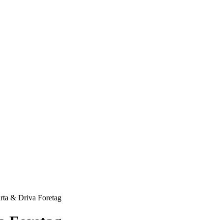
, 2026
LOGGA IN/GÅ MED
EPRENÖRSKAP
FÖRSÄLJNING
INSPIRATION
MA
Sälj utan rädsla – Michels väg till trygg och
effektiv försäljning
rta & Driva Foretag