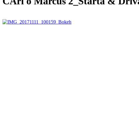
CArl o Marcus 2_Starta & Driv