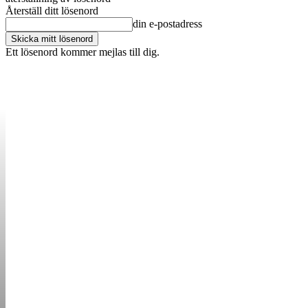
Återställ ditt lösenord
din e-postadress
Ett lösenord kommer mejlas till dig.
OM OSS
KONTAKT
ANNONSERA
STARTUP B
STARTA &
DRIVA