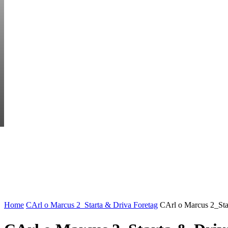
FRIDAY, AUGUST 7
HEM
STARTUP BAR
EKONOMI
ENTR
AI för småföretagare: mindre stress, mer
UTVALT:
lönsamhet
Rätt leverantör – viktigare än du tror
Home
CArl o Marcus 2_Starta & Driva Foretag
CArl o Marcus 2_Sta