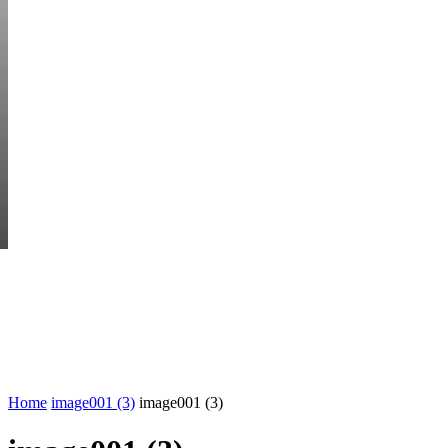
SATURDAY, AUGUS
HEM
STARTUP BAR
EKONOMI
ENTR
AI för småföretagare: mindre stress, mer
UTVALT:
lönsamhet
Rätt leverantör – viktigare än du tror
Home
image001 (3)
image001 (3)