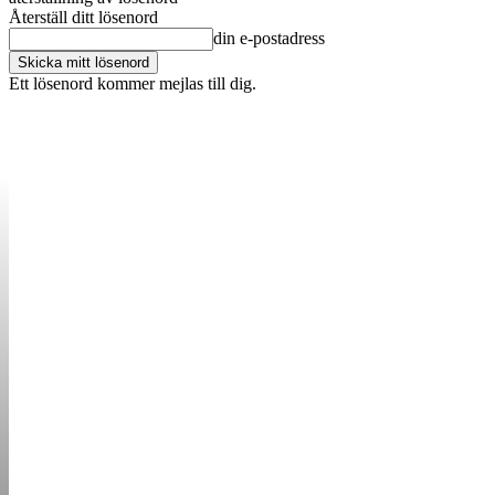
Återställ ditt lösenord
din e-postadress
Ett lösenord kommer mejlas till dig.
OM OSS
KONTAKT
ANNONSERA
STARTUP B
STARTA &
DRIVA