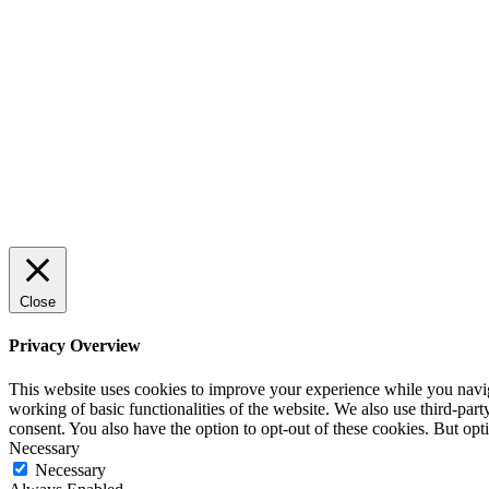
Sälj utan rädsla – Michels väg till
trygg och effektiv försäljning
ENTREPRENÖRSKAP
Rätt leverantör – viktigare än du tror
SPONSRAT INLÄGG
Close
Privacy Overview
This website uses cookies to improve your experience while you navigat
working of basic functionalities of the website. We also use third-pa
consent. You also have the option to opt-out of these cookies. But op
Necessary
Necessary