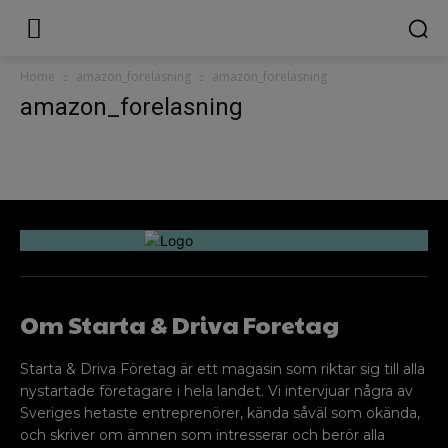
Home
amazon_forelasning
amazon_forelasning
amazon_forelasning
Om Starta & Driva Foretag
Starta & Driva Företag är ett magasin som riktar sig till alla
nystartade företagare i hela landet. Vi intervjuar några av
Sveriges hetaste entreprenörer, kända såväl som okända,
och skriver om ämnen som intresserar och berör alla