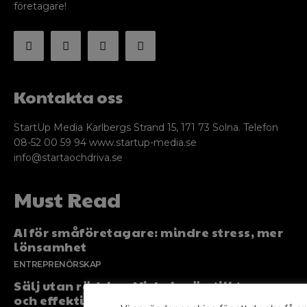
företagare!
Kontakta oss
StartUp Media Karlbergs Strand 15, 171 73 Solna. Telefon
08-52 00 59 94 www.startup-media.se
info@startaochdriva.se
Must Read
AI för småföretagare: mindre stress, mer
lönsamhet
ENTREPRENÖRSKAP
Sälj utan rädsla – Michels väg till trygg
och effektiv försäljning