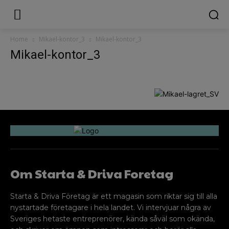
Home
Mikael-kontor_3
Mikael-kontor_3
Mikael-kontor_3
Om Starta & Driva Foretag
Starta & Driva Företag är ett magasin som riktar sig till alla
nystartade företagare i hela landet. Vi intervjuar några av
Sveriges hetaste entreprenörer, kända såväl som okända,