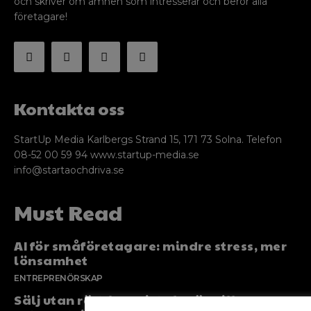
och skriver om ämnen som intresserar och berör alla
företagare!
Kontakta oss
StartUp Media Karlbergs Strand 15, 171 73 Solna. Telefon
08-52 00 59 94 www.startup-media.se
info@startaochdriva.se
Must Read
AI för småföretagare: mindre stress, mer
lönsamhet
ENTREPRENÖRSKAP
Sälj utan rädsla – Michels väg till trygg