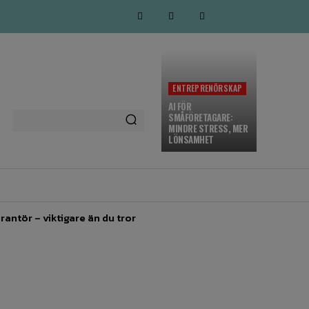
ENTREPRENÖRSKAP
AI FÖR
SMÅFÖRETAGARE:
MINDRE STRESS, MER
LÖNSAMHET
MARKNADSFÖRING
MORE
rantör – viktigare än du tror