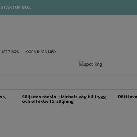
STARTUP BOX
UST 7, 2026
LOGGA IN/GÅ MED
TREPRENÖRSKAP
FÖRSÄLJNING
INSPIRATION
ss,
Sälj utan rädsla – Michels väg till trygg
Rätt leve
och effektiv försäljning