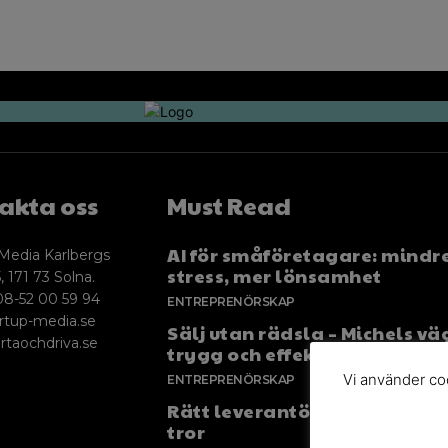
akta oss
Must Read
AI för småföretagare: mindr
Media Karlbergs
stress, mer lönsamhet
, 171 73 Solna.
08-52 00 59 94
ENTREPRENÖRSKAP
rtup-media.se
Sälj utan rädsla – Michels väg
rtaochdriva.se
trygg och effektiv försäljnin
Vi använder coo
ENTREPRENÖRSKAP
Rätt leverantör – viktigare ä
tror