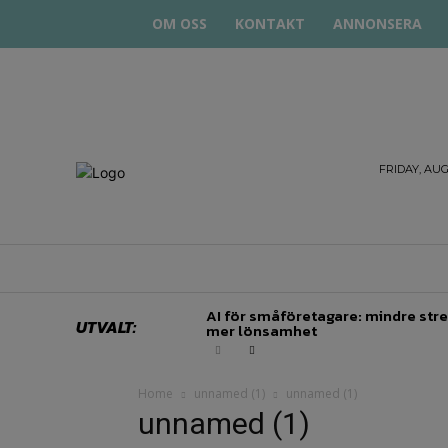
OM OSS
KONTAKT
ANNONSERA
STARTA
FRIDAY, AUG
& DRIVA
HEM
STARTUP BAR
EKONOMI
EN
AI för småföretagare: mindre stre
UTVALT:
mer lönsamhet
Home
unnamed (1)
unnamed (1)
unnamed (1)