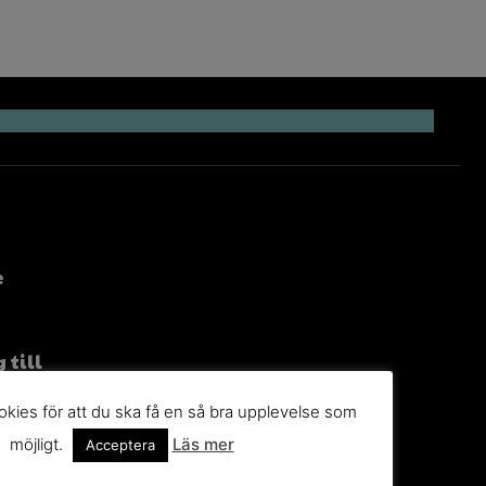
e
 till
g
kies för att du ska få en så bra upplevelse som
n du
möjligt.
Läs mer
Acceptera