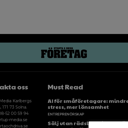
akta oss
Must Read
AI för småföretagare: mindr
Media Karlbergs
stress, mer lönsamhet
, 171 73 Solna.
08-52 00 59 94
ENTREPRENÖRSKAP
rtup-media.se
Sälj utan rädsla – Michels väg
rtaochdriva.se