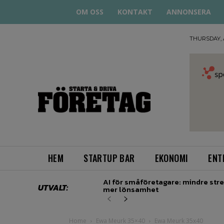
OM OSS
KONTAKT
ANNONSERA
THURSDAY, 
STARTA
& DRIVA
HEM
STARTUP BAR
EKONOMI
ENT
AI för småföretagare: mindre stre
UTVALT:
mer lönsamhet
Home
Ewa Meurk 35×40
Ewa Meurk 35x40