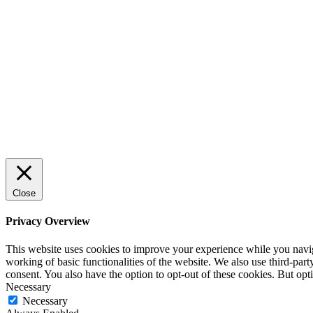
Sälj utan rädsla – Michels väg till
trygg och effektiv försäljning
ENTREPRENÖRSKAP
Rätt leverantör – viktigare än du tror
SPONSRAT INLÄGG
Close
Privacy Overview
This website uses cookies to improve your experience while you navigat
working of basic functionalities of the website. We also use third-pa
consent. You also have the option to opt-out of these cookies. But op
Necessary
Necessary