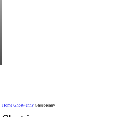
FRIDAY, AUGUST 7
HEM
STARTUP BAR
EKONOMI
ENTR
AI för småföretagare: mindre stress, mer
UTVALT:
lönsamhet
Rätt leverantör – viktigare än du tror
Home
Ghost-jenny
Ghost-jenny