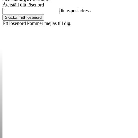
Återställ ditt lösenord
din e-postadress
Ett lösenord kommer mejlas till dig.
OM OSS
KONTAKT
ANNONSERA
STARTUP B
STARTA &
DRIVA