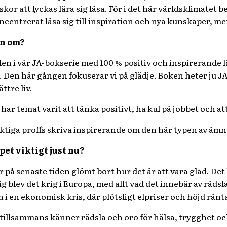
or att lyckas lära sig läsa. För i det här världsklimatet be
oncentrerat läsa sig till inspiration och nya kunskaper, m
en om?
len i vår JA-bokserie med 100 % positiv och inspirerande lä
Den här gången fokuserar vi på glädje. Boken heter ju JA!
ttre liv.
har temat varit att tänka positivt, ha kul på jobbet och att
 riktiga proffs skriva inspirerande om den här typen av äm
pet viktigt just nu?
på senaste tiden glömt bort hur det är att vara glad. D
g blev det krig i Europa, med allt vad det innebär av räd
in i en ekonomisk kris, där plötsligt elpriser och höjd ränt
llsammans känner rädsla och oro för hälsa, trygghet oc