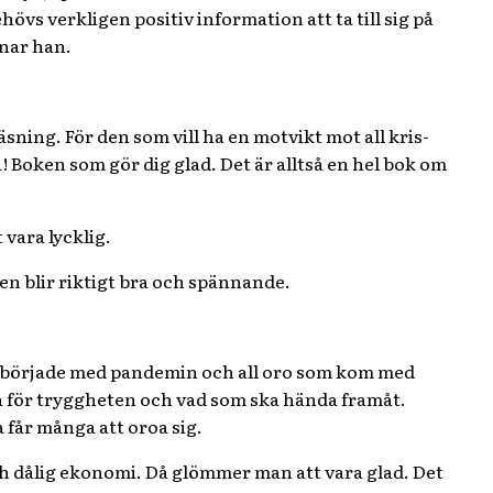
hövs verkligen positiv information att ta till sig på
enar han.
sning. För den som vill ha en motvikt mot all kris-
 Boken som gör dig glad. Det är alltså en hel bok om
 vara lycklig.
nen blir riktigt bra och spännande.
et började med pandemin och all oro som kom med
sla för tryggheten och vad som ska hända framåt.
a får många att oroa sig.
h dålig ekonomi. Då glömmer man att vara glad. Det