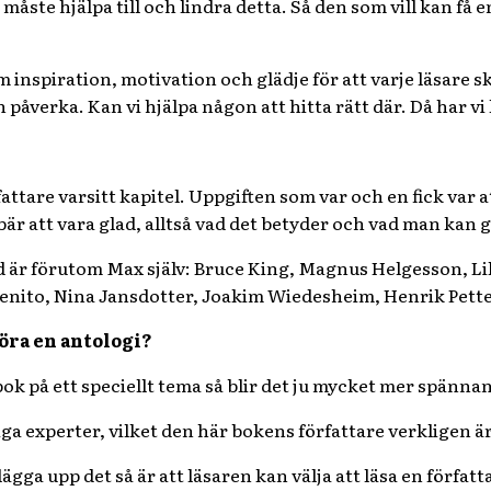
i måste hjälpa till och lindra detta. Så den som vill kan få
om inspiration, motivation och glädje för att varje läsare
an påverka. Kan vi hjälpa någon att hitta rätt där. Då har 
rfattare varsitt kapitel. Uppgiften som var och en fick var 
är att vara glad, alltså vad det betyder och vad man kan göra
 är förutom Max själv: Bruce King, Magnus Helgesson, Lil
benito, Nina Jansdotter, Joakim Wiedesheim, Henrik Pett
göra en antologi?
 bok på ett speciellt tema så blir det ju mycket mer spänna
ga experter, vilket den här bokens författare verkligen är,
 lägga upp det så är att läsaren kan välja att läsa en författ