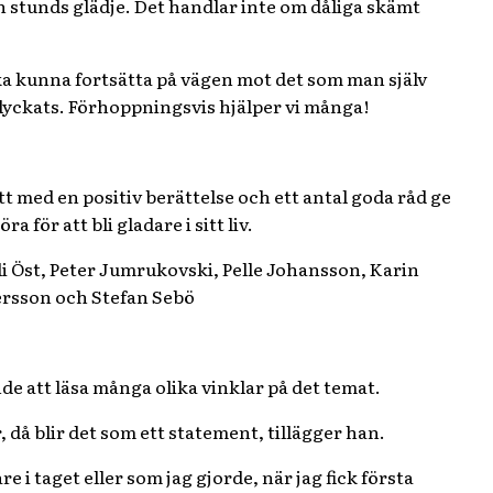
 en stunds glädje. Det handlar inte om dåliga skämt
 ska kunna fortsätta på vägen mot det som man själv
vi lyckats. Förhoppningsvis hjälper vi många!
att med en positiv berättelse och ett antal goda råd ge
 för att bli gladare i sitt liv.
i Öst, Peter Jumrukovski, Pelle Johansson, Karin
ersson och Stefan Sebö
nde att läsa många olika vinklar på det temat.
 då blir det som ett statement, tillägger han.
are i taget eller som jag gjorde, när jag fick första