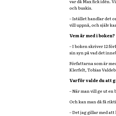
var då Max fick idén. V
och buskis.
– Istället handlar det 
vill uppnå, och själv k
Vem är med i boken?
– I boken skriver 12 fö
sin syn på vad det inneb
Författarna som är med
Klerfelt, Tobias Valde
Varför valde du att 
– När man vill ge ut en
Och kan man då få rikti
– Det jag gillar med att