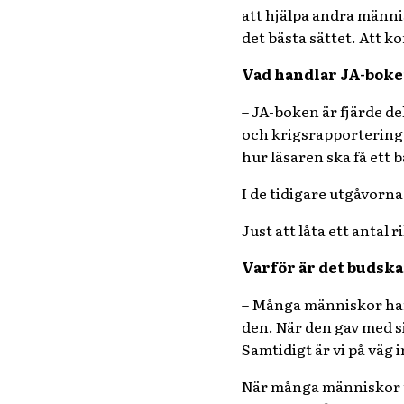
att hjälpa andra människ
det bästa sättet. Att k
Vad handlar JA-bok
– JA-boken är fjärde de
och krigsrapportering. 
hur läsaren ska få ett bä
I de tidigare utgåvorna 
Just att låta ett antal
Varför är det budska
– Många människor har 
den. När den gav med si
Samtidigt är vi på väg 
När många människor ti