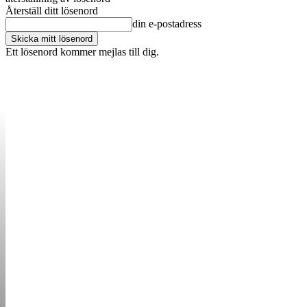
Återställ ditt lösenord
din e-postadress
Ett lösenord kommer mejlas till dig.
OM OSS
KONTAKT
ANNONSERA
STARTUP B
STARTA &
DRIVA