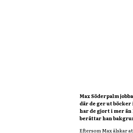
Max Söderpalm jobbar
där de ger ut böcker
har de gjort i mer än
berättar han bakgrun
Eftersom Max älskar att