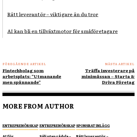
Rätt leverantör – viktigare än du tror
AI kan bli en tillväxtmotor för småföretagare
FÖREGÅENDE ARTIKEL
NÄSTA ARTIKEL
Fintechbolag som
Träffa investerare på
arbetsplats: ”Utmanande
minimässan – Starta &
men spännande”
Driva Företag
MORE FROM AUTHOR
ENTREPRENÖRSKAP
ENTREPRENÖRSKAP
SPONSRAT INLÄGG
AI för
Sälj utan rädsla –
Rätt leverantör –