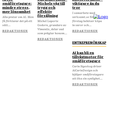
småföretagare:
Michels väg till
viktigare än du
mindre stress,
trygg och
tror
mer lönsamhet
effektiv
I samarbete med
försäljning
Alla pratar om AI. Men
verksamt.se När ditt
få förklarar det på ett
Michel Laporte
företag behöver köpa
sätt...
Godorn, grundare av
in varor och...
Vimentis, delar vad
REDAKTIONEN
REDAKTIONEN
som präglar honom...
REDAKTIONEN
ENTREPRENÖRSKAP
AI kan bli en
tillväxtmotor för
småföretagare
Carin Sigeskog driver
AiCarinDesign och
hjälper småföretagare
att öka sin synlighet...
REDAKTIONEN