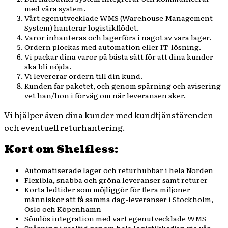
med våra system.
Vårt egenutvecklade WMS (Warehouse Management
System) hanterar logistikflödet.
Varor inhanteras och lagerförs i något av våra lager.
Ordern plockas med automation eller IT-lösning.
Vi packar dina varor på bästa sätt för att dina kunder
ska bli nöjda.
Vi levererar ordern till din kund.
Kunden får paketet, och genom spårning och avisering
vet han/hon i förväg om när leveransen sker.
Vi hjälper även dina kunder med kundtjänstärenden
och eventuell returhantering.
Kort om Shelfless:
Automatiserade lager och returhubbar i hela Norden
Flexibla, snabba och gröna leveranser samt returer
Korta ledtider som möjliggör för flera miljoner
människor att få samma dag-leveranser i Stockholm,
Oslo och Köpenhamn
Sömlös integration med vårt egenutvecklade WMS
Spårning i realtid genom hela logistikkedjan via vår